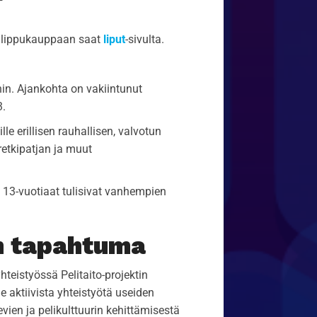
in lippukauppaan saat
liput
-sivulta.
in. Ajankohta on vakiintunut
3.
le erillisen rauhallisen, valvotun
retkipatjan ja muut
e 13-vuotiaat tulisivat vanhempien
en tapahtuma
teistyössä Pelitaito-projektin
 aktiivista yhteistyötä useiden
ien ja pelikulttuurin kehittämisestä