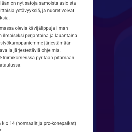
lään on nyt satoja samoista asioista
ttaisia ystävyyksiä, ja nuoret voivat
ksia.
massa olevia kävijälippuja ilman
 ilmaiseksi perjantaina ja lauantaina
yhteistyökumppaniemme järjestämään
alla järjestettäviä ohjelmia.
 Striimikornerissa pyritään pitämään
kataulussa.
 klo 14 (normaalit ja pro-konepaikat)
2