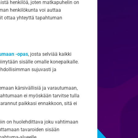
äistä henkilöä, joten matkapuhelin on
uman henkilökunta voi auttaa
it ottaa yhteyttä tapahtuman
umaan -opas
, josta selviää kaikki
irrytään sisälle omalle konepaikalle.
hdollisimman sujuvasti ja
olemaan kärsivällisiä ja varautumaan,
pahtumaan ei myöskään tarvitse tulla
varannut paikkasi ennakkoon, sitä ei
löin on huolehdittava joku vahtimaan
auttamaan tavaroiden sisään
pahtuma-alueelle.