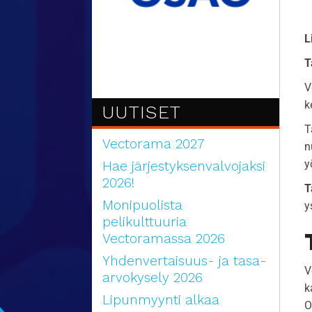
L
T
V
k
UUTISET
T
Vectorama 2027
n
y
Hae järjestyksenvalvojaksi
2026!
T
Monipuolista
y
pelikulttuuria
Vectoramassa 2026
Yhdenvertaisuus- ja tasa-
V
arvokysely 2026
k
Lipunmyynti alkaa
O