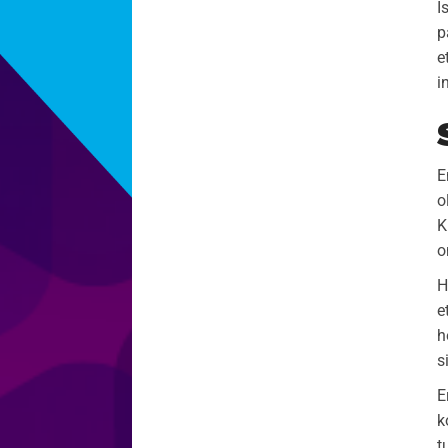
I
p
e
i
E
o
K
o
H
e
h
s
E
k
t