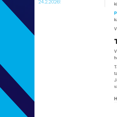
24.2.2026!
k
P
k
V
V
h
T
t
J
v
H