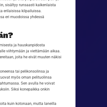
n, sisältyy runsaasti kaikenlaista
 erilaisissa kilpailuissa.
issa eri muodoissa yhdessä
än?
amisesta ja hauskanpidosta
lle viihtymään ja viettämään aikaa.
ereitaan, joita he eivät muuten näkisi
neensa tai pelikonsolinsa ja
 tuovat myös oman pelituolinsa
ahtumassa. Sen avulla he voivat
siin. Siksi konepaikka onkin
oita kuin kotonaan, mutta laneilla