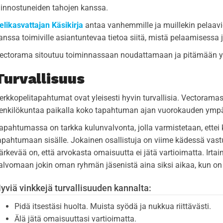
iinnostuneiden tahojen kanssa.
elikasvattajan Käsikirja
antaa vanhemmille ja muillekin pelaavie
anssa toimiville asiantuntevaa tietoa siitä, mistä pelaamisessa ja
ectorama sitoutuu toiminnassaan noudattamaan ja pitämään y
Turvallisuus
erkkopelitapahtumat ovat yleisesti hyvin turvallisia. Vectorama
enkilökuntaa paikalla koko tapahtuman ajan vuorokauden ympä
apahtumassa on tarkka kulunvalvonta, jolla varmistetaan, ette
apahtumaan sisälle. Jokainen osallistuja on viime kädessä va
ärkevää on, että arvokasta omaisuutta ei jätä vartioimatta. Irt
alvomaan jokin oman ryhmän jäsenistä aina siksi aikaa, kun on 
yviä vinkkejä turvallisuuden kannalta:
Pidä itsestäsi huolta. Muista syödä ja nukkua riittävästi.
Älä jätä omaisuuttasi vartioimatta.