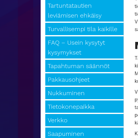
Tartuntatautien
t
t
leviämisen ehkäisy
V
Turvallisempi tila kaikille
s
FAQ – Usein kysytyt
kysymykset
T
Tapahtuman säännöt
k
M
Pakkausohjeet
k
V
Nukkuminen
p
Tietokonepaikka
t
p
Verkko
k
Saapuminen
K