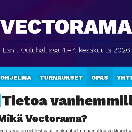
Vectorama
Lanit Ouluhallissa 4.–7. kesäkuuta 2026
Ohjelma
Turnaukset
Opas
Yht
Tietoa vanhemmil
Mikä Vectorama?
ectorama on pelifestivaali, jonka ohjelma painottuu verkkopelaa