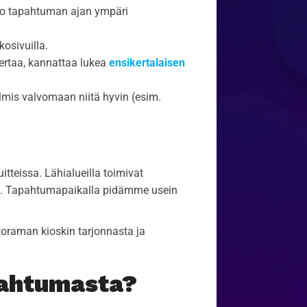
koko tapahtuman ajan ympäri
kosivuilla.
ertaa, kannattaa lukea
ensikertalaisen
almis valvomaan niitä hyvin (esim.
tteissa. Lähialueilla toimivat
. Tapahtumapaikalla pidämme usein
toraman kioskin tarjonnasta ja
pahtumasta?