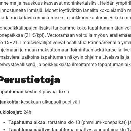
unnelma ja hauskuus kasvavat moninkertaisiksi. Heidän ympäril
iinnostuneita ihmisiä. Monet löytävätkin laneilta koko elämän mi
aada merkittäviä onnistumisen ja joukkoon kuulumisen kokemu
onepaikkalippujen lisäksi tarjoamme koko tapahtuman ajan voi
onepaikkaa (21 €/kpl). Vectoramaan voi tulla myös vierailemaan
lo 15–21. Ilmaisvierailijat voivat osallistua Pärinäareenalla 
hjelmaan ja muun maksuttomaan toimintaan sekä katsella livelav
lmaisvierailuaikoina tapahtuman näkyvin ohjelma Livelavalla ja
erheystävällisenä, ja poikkeuksista ilmoitamme tapahtuman ai
Perustietoja
apahtuman kesto:
4 päivää, to-su
jankohta:
kesäkuun alkupuoli-puoliväli
ukioloajat:
24h
Tapahtuma alkaa:
torstaina klo 13 (premium-konepaikat) ja
Tapahtuma päättyy:
tapahtuma päättyy sunnuntaina klo 1