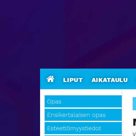
Liput
Aikataulu
Opas
Ensikertalaisen opas
Esteettömyystiedot
V