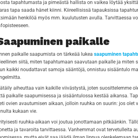
sosta tapahtumasta ja pimeästä hallista on vaikea löytää yksitt
aras tapa saada hänet kiinni. Kiireellisissä tapauksissa tapaht
tsimään henkilöä myös mm. kuulutusten avulla. Tarvittaessa vo
nfopisteeseen.
Saapuminen paikalle
nnen paikalle saapumista on tärkeää lukea
saapuminen tapaht
leellinen siitä, miten tapahtumaan saavutaan paikalle ja miten si
un kaikki noudattavat samoja sääntöjä, onnistuu sisääntulo ma
ngelmitta.
ätäily aiheuttaa vain kaikille viivästystä, joten suosittelemme 
ttä paikalle saapumisessa ja sisääntulossa kestää aikansa. Ta
eti ovien avautumisen aikaan, jolloin ruuhka on suurin: jos olet 
inulta kukaan vie.
rityisesti ruuhka-aikaan voi joutua jonottamaan pitkäänkin. Täl
onetta ja tavaroita tarvittaessa. Vanhemmat ovat tervetulleita 
uomisessa, mutta eivät saa jäädä ilman lippua oleskelemaan ta