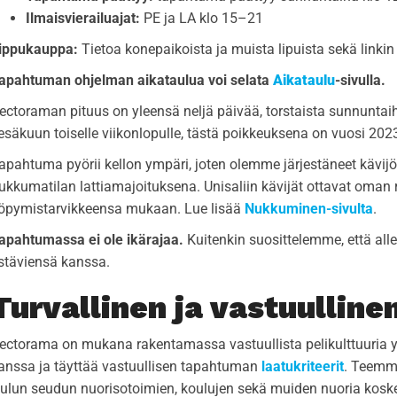
Ilmaisvierailuajat:
PE ja LA klo 15–21
ippukauppa:
Tietoa konepaikoista ja muista lipuista sekä link
apahtuman ohjelman aikataulua voi selata
Aikataulu
-sivulla.
ectoraman pituus on yleensä neljä päivää, torstaista sunnuntaih
esäkuun toiselle viikonlopulle, tästä poikkeuksena on vuosi 202
apahtuma pyörii kellon ympäri, joten olemme järjestäneet kävijöil
ukkumatilan lattiamajoituksena. Unisaliin kävijät ottavat oman 
öpymistarvikkeensa mukaan. Lue lisää
Nukkuminen-sivulta
.
apahtumassa ei ole ikärajaa.
Kuitenkin suosittelemme, että all
stäviensä kanssa.
Turvallinen ja vastuullin
ectorama on mukana rakentamassa vastuullista pelikulttuuria yh
anssa ja täyttää vastuullisen tapahtuman
laatukriteerit
. Teemme
ulun seudun nuorisotoimien, koulujen sekä muiden nuoria koskev