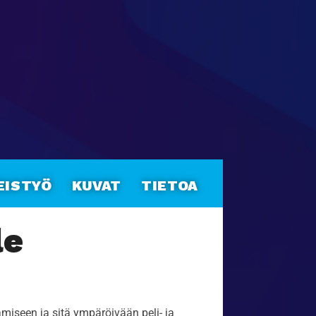
eistyö
Kuvat
Tietoa
le
miseen ja sitä ympäröivään peli- ja