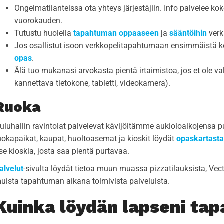
Ongelmatilanteissa ota yhteys järjestäjiin. Info palvelee 
vuorokauden.
Tutustu huolella
tapahtuman oppaaseen
ja
sääntöihin
verk
Jos osallistut isoon verkkopelitapahtumaan ensimmäistä k
opas
.
Älä tuo mukanasi arvokasta pientä irtaimistoa, jos et ole v
kannettava tietokone, tabletti, videokamera).
Ruoka
uluhallin ravintolat palvelevat kävijöitämme aukioloaikojensa pui
uokapaikat, kaupat, huoltoasemat ja kioskit löydät
opaskartasta
tse kioskia, josta saa pientä purtavaa.
alvelut
-sivulta löydät tietoa muun muassa pizzatilauksista, Vec
uista tapahtuman aikana toimivista palveluista.
Kuinka löydän lapseni ta