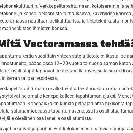
ietokonekulttuuriin. Verkkopelitapahtumaan, kotoisammin laneihi
ietokone- ja konsolipelaamista turnauksissa, kavereiden kanssa ja
ectoramassa nautitaan pelikulttuurista ja tietotekniikasta mon
amanhenkisten ihmisten kanssa.
Mitä Vectoramassa tehdä
apahtuma kerää vuosittain yhteen satoja tietotekniikasta, pela
iinnostuneita, pääasiassa 12–20-vuotiaita nuoria saman katon a
onet osallistujat tapaavat pelifestareilla myös sellaisia nettikav
uin kerran tai pari vuodessa.
erkkopelitapahtumaan osallistuvat ottavat mukaan oman tietoko
ystyttävät ne omalle konepaikalleen tapahtuman ajaksi. Monet
apahtumaan. Konepaikka on kunkin pelaajan oma tukikohta tap
elata salamannopeassa tapahtumaverkossa ja osallistua turnauk
ävijälle oleellinen osa laneille osallistumista.
ävijät pelaavat ja puuhailevat tietokoneensa parissa samoja asi