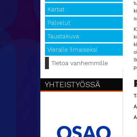
t
Kartat
k
s
Palvelut
K
Taustakuva
k
k
Vieraile ilmaiseksi
o
I
Tietoa vanhemmille
p
YHTEISTYÖSSÄ
T
A
A