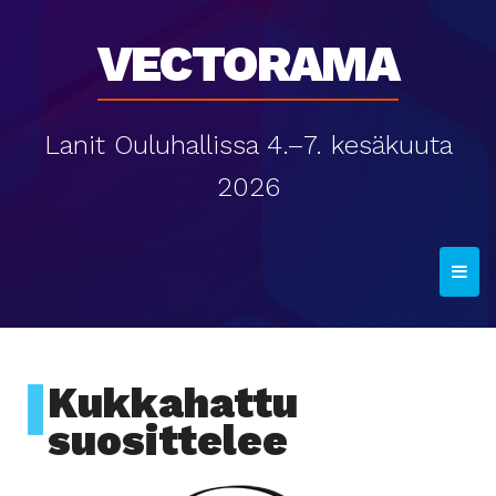
Vectorama
Lanit Ouluhallissa 4.–7. kesäkuuta
2026
T
o
g
g
l
Kukkahattu
e
suosittelee
n
a
v