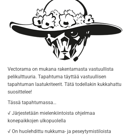
i
g
a
t
i
o
n
Vectorama on mukana rakentamasta vastuullista
pelikulttuuria. Tapahtuma täyttää vastuullisen
tapahtuman laatukriteerit. Tätä todellakin kukkahattu
suosittelee!
Tässä tapahtumassa…
√ Järjestetään mielenkiintoista ohjelmaa
konepaikkojen ulkopuolella
√ On huolehdittu nukkuma- ja peseytymistiloista