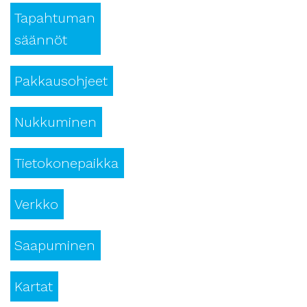
Tapahtuman
säännöt
Pakkausohjeet
Nukkuminen
Tietokonepaikka
Verkko
Saapuminen
Kartat