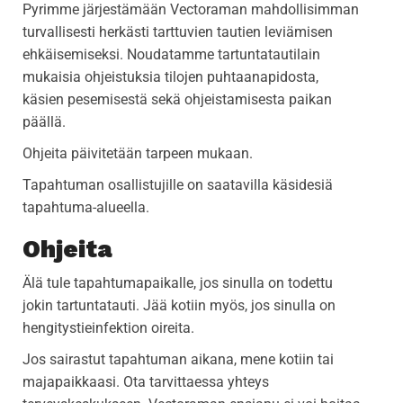
Pyrimme järjestämään Vectoraman mahdollisimman
turvallisesti herkästi tarttuvien tautien leviämisen
ehkäisemiseksi. Noudatamme tartuntatautilain
mukaisia ohjeistuksia tilojen puhtaanapidosta,
käsien pesemisestä sekä ohjeistamisesta paikan
päällä.
Ohjeita päivitetään tarpeen mukaan.
Tapahtuman osallistujille on saatavilla käsidesiä
tapahtuma-alueella.
Ohjeita
Älä tule tapahtumapaikalle, jos sinulla on todettu
jokin tartuntatauti. Jää kotiin myös, jos sinulla on
hengitystieinfektion oireita.
Jos sairastut tapahtuman aikana, mene kotiin tai
majapaikkaasi. Ota tarvittaessa yhteys