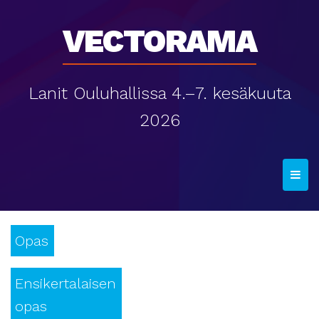
Vectorama
Lanit Ouluhallissa 4.–7. kesäkuuta
2026
T
o
g
g
Opas
l
e
n
Ensikertalaisen
a
opas
v