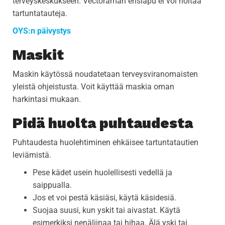
terveyskeskukseen. Vectoraman ensiapu ei voi hoitaa
tartuntatauteja.
OYS:n päivystys
Maskit
Maskin käytössä noudatetaan terveysviranomaisten
yleistä ohjeistusta. Voit käyttää maskia oman
harkintasi mukaan.
Pidä huolta puhtaudesta
Puhtaudesta huolehtiminen ehkäisee tartuntatautien
leviämistä.
Pese kädet usein huolellisesti vedellä ja
saippualla.
Jos et voi pestä käsiäsi, käytä käsidesiä.
Suojaa suusi, kun yskit tai aivastat. Käytä
esimerkiksi nenäliinaa tai hihaa. Älä yski tai