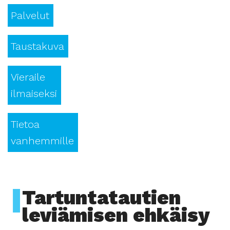
Palvelut
Taustakuva
Vieraile
ilmaiseksi
Tietoa
vanhemmille
Tartuntatautien
leviämisen ehkäisy