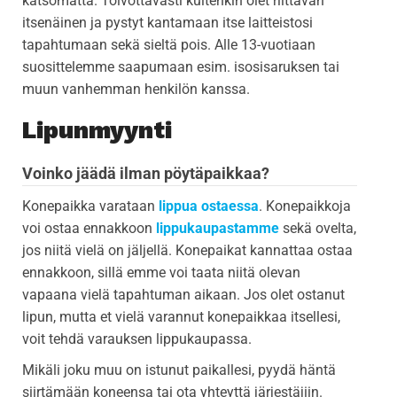
katsomatta. Toivottavasti kuitenkin olet riittävän
itsenäinen ja pystyt kantamaan itse laitteistosi
tapahtumaan sekä sieltä pois. Alle 13-vuotiaan
suosittelemme saapumaan esim. isosisaruksen tai
muun vanhemman henkilön kanssa.
Lipunmyynti
Voinko jäädä ilman pöytäpaikkaa?
Konepaikka varataan
lippua ostaessa
. Konepaikkoja
voi ostaa ennakkoon
lippukaupastamme
sekä ovelta,
jos niitä vielä on jäljellä. Konepaikat kannattaa ostaa
ennakkoon, sillä emme voi taata niitä olevan
vapaana vielä tapahtuman aikaan. Jos olet ostanut
lipun, mutta et vielä varannut konepaikkaa itsellesi,
voit tehdä varauksen lippukaupassa.
Mikäli joku muu on istunut paikallesi, pyydä häntä
siirtämään koneensa tai ota yhteyttä järjestäjiin.