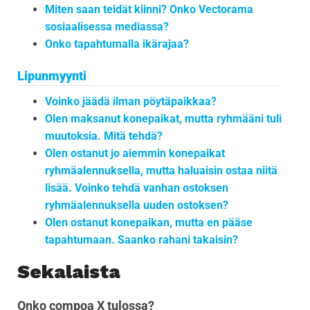
Miten saan teidät kiinni? Onko Vectorama
sosiaalisessa mediassa?
Onko tapahtumalla ikärajaa?
Lipunmyynti
Voinko jäädä ilman pöytäpaikkaa?
Olen maksanut konepaikat, mutta ryhmääni tuli
muutoksia. Mitä tehdä?
Olen ostanut jo aiemmin konepaikat
ryhmäalennuksella, mutta haluaisin ostaa niitä
lisää. Voinko tehdä vanhan ostoksen
ryhmäalennuksella uuden ostoksen?
Olen ostanut konepaikan, mutta en pääse
tapahtumaan. Saanko rahani takaisin?
Sekalaista
Onko compoa X tulossa?