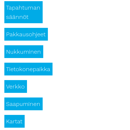
Tapahtuman
säännöt
Pakkausohjeet
Nukkuminen
Tietokonepaikka
Verkko
Saapuminen
Kartat