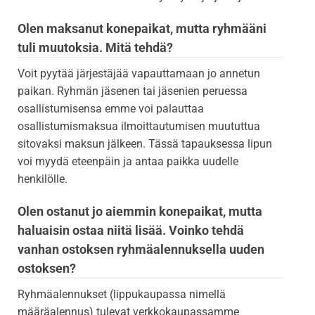
Olen maksanut konepaikat, mutta ryhmääni
tuli muutoksia. Mitä tehdä?
Voit pyytää järjestäjää vapauttamaan jo annetun
paikan. Ryhmän jäsenen tai jäsenien peruessa
osallistumisensa emme voi palauttaa
osallistumismaksua ilmoittautumisen muututtua
sitovaksi maksun jälkeen. Tässä tapauksessa lipun
voi myydä eteenpäin ja antaa paikka uudelle
henkilölle.
Olen ostanut jo aiemmin konepaikat, mutta
haluaisin ostaa niitä lisää. Voinko tehdä
vanhan ostoksen ryhmäalennuksella uuden
ostoksen?
Ryhmäalennukset (lippukaupassa nimellä
määräalennus) tulevat verkkokaupassamme