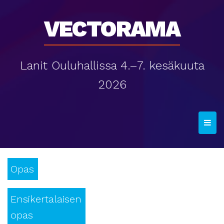
Vectorama
Lanit Ouluhallissa 4.–7. kesäkuuta
2026
T
o
g
g
Opas
l
e
n
Ensikertalaisen
a
opas
v