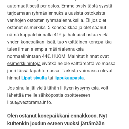
automaattisesti per ostos. Emme pysty tästä syystä
tarjoamaan ryhmäalennuksia uusista ostoksista
vanhojen ostosten ryhmäalennuksilla. Eli jos olet
ostanut esimerkiksi 5 konepaikkaa ja olet saanut
nämä kappalehinnalla 41€ ja haluaisit ostaa vielä
yhden konepaikan lisää, tuo yksittäinen konepaikka
tulee ilman aiempia määräalennuksia
normaalihintaan 44€. HUOM: Mainitut hinnat ovat
esimerkkihintoja
eivätkä ne ole välttämättä voimassa
juuri tässä tapahtumassa. Tarkista voimassa olevat
hinnat
Liput-sivulta
tai
lippukaupasta
.
Jos sinulla jäi vielä tähän liittyen kysymyksiä, voit
lähettää meille sähköpostia osoitteeseen
liput@vectorama.info.
Olen ostanut konepaikkani ennakkoon. Nyt
kuitenkin joudun esteen vuoksi jättämään