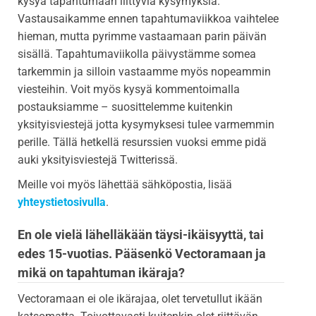
kysyä tapahtumaan liittyviä kysymyksiä.
Vastausaikamme ennen tapahtumaviikkoa vaihtelee
hieman, mutta pyrimme vastaamaan parin päivän
sisällä. Tapahtumaviikolla päivystämme somea
tarkemmin ja silloin vastaamme myös nopeammin
viesteihin. Voit myös kysyä kommentoimalla
postauksiamme – suosittelemme kuitenkin
yksityisviestejä jotta kysymyksesi tulee varmemmin
perille. Tällä hetkellä resurssien vuoksi emme pidä
auki yksityisviestejä Twitterissä.
Meille voi myös lähettää sähköpostia, lisää
yhteystietosivulla
.
En ole vielä lähelläkään täysi-ikäisyyttä, tai
edes 15-vuotias. Pääsenkö Vectoramaan ja
mikä on tapahtuman ikäraja?
Vectoramaan ei ole ikärajaa, olet tervetullut ikään