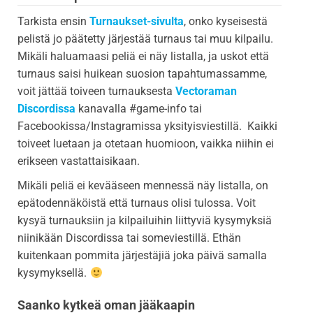
Tarkista ensin
Turnaukset-sivulta
, onko kyseisestä
pelistä jo päätetty järjestää turnaus tai muu kilpailu.
Mikäli haluamaasi peliä ei näy listalla, ja uskot että
turnaus saisi huikean suosion tapahtumassamme,
voit jättää toiveen turnauksesta
Vectoraman
Discordissa
kanavalla #game-info tai
Facebookissa/Instagramissa yksityisviestillä. Kaikki
toiveet luetaan ja otetaan huomioon, vaikka niihin ei
erikseen vastattaisikaan.
Mikäli peliä ei kevääseen mennessä näy listalla, on
epätodennäköistä että turnaus olisi tulossa. Voit
kysyä turnauksiin ja kilpailuihin liittyviä kysymyksiä
niinikään Discordissa tai someviestillä. Ethän
kuitenkaan pommita järjestäjiä joka päivä samalla
kysymyksellä.
Saanko kytkeä oman jääkaapin