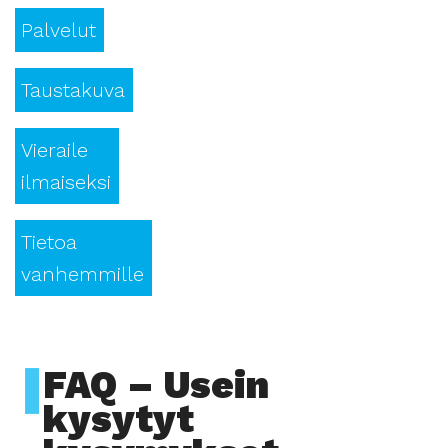
Palvelut
Taustakuva
Vieraile
ilmaiseksi
Tietoa
vanhemmille
FAQ – Usein
kysytyt