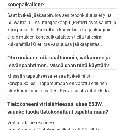
konepaikalleni?
Saat kytkeä jääkaapin, jos sen tehonkulutus ei ylitä
50 wattia. Eli ns. minijääkaapit (Peltier) ovat sallittuja
konepaikoilla. Katsothan kuitenkin, että jääkaappisi
ei ole muiden konepaikkalaisten tiellä tai esim.
kulkureitillä! Olet itse vastuussa jääkaapistasi.
Otin mukaan mikroaaltouunin, vatkaimen ja
leivänpaahtimen. Missä saan niitä käyttää?
Missään tapauksessa et saa kytkeä niitä
konepaikallesi. Tapahtumaan on varattu erillinen
alue kodinkoneita varten. Kysy asiasta infotiskiltä.
Tietokoneeni virtalähteessä lukee 850W,
saanko tuoda tietokonettani tapahtumaan?
Voit tuoda tietokoneesi
tapahtumaan. Tietokonepaikalla riittää sähkö