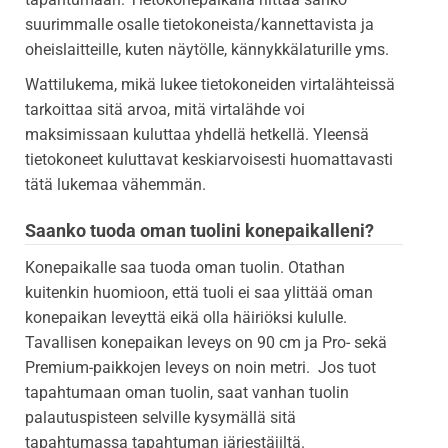
suurimmalle osalle tietokoneista/kannettavista ja
oheislaitteille, kuten näytölle, kännykkälaturille yms.
Wattilukema, mikä lukee tietokoneiden virtalähteissä
tarkoittaa sitä arvoa, mitä virtalähde voi
maksimissaan kuluttaa yhdellä hetkellä. Yleensä
tietokoneet kuluttavat keskiarvoisesti huomattavasti
tätä lukemaa vähemmän.
Saanko tuoda oman tuolini konepaikalleni?
Konepaikalle saa tuoda oman tuolin. Otathan
kuitenkin huomioon, että tuoli ei saa ylittää oman
konepaikan leveyttä eikä olla häiriöksi kululle.
Tavallisen konepaikan leveys on 90 cm ja Pro- sekä
Premium-paikkojen leveys on noin metri. Jos tuot
tapahtumaan oman tuolin, saat vanhan tuolin
palautuspisteen selville kysymällä sitä
tapahtumassa tapahtuman järjestäjiltä.