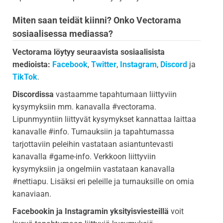
Miten saan teidät kiinni? Onko Vectorama
sosiaalisessa mediassa?
Vectorama löytyy seuraavista sosiaalisista
medioista:
Facebook
,
Twitter
,
Instagram
,
Discord
ja
TikTok
.
Discordissa
vastaamme tapahtumaan liittyviin
kysymyksiin mm. kanavalla #vectorama.
Lipunmyyntiin liittyvät kysymykset kannattaa laittaa
kanavalle #info. Turnauksiin ja tapahtumassa
tarjottaviin peleihin vastataan asiantuntevasti
kanavalla #game-info. Verkkoon liittyviin
kysymyksiin ja ongelmiin vastataan kanavalla
#nettiapu. Lisäksi eri peleille ja turnauksille on omia
kanaviaan.
Facebookin ja Instagramin yksityisviesteillä
voit