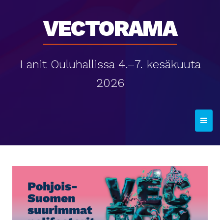
Vectorama
Lanit Ouluhallissa 4.–7. kesäkuuta
2026
T
o
g
g
l
e
n
a
v