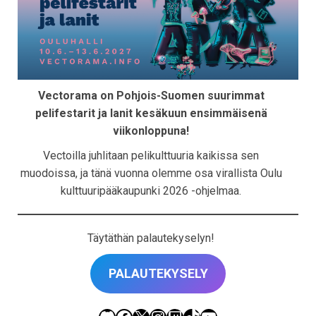
i
g
a
t
i
Vectorama on Pohjois-Suomen suurimmat
o
pelifestarit ja lanit kesäkuun ensimmäisenä
n
viikonloppuna!
Vectoilla juhlitaan pelikulttuuria kaikissa sen
muodoissa, ja tänä vuonna olemme osa virallista Oulu
kulttuuripääkaupunki 2026 -ohjelmaa.
Täytäthän palautekyselyn!
PALAUTEKYSELY