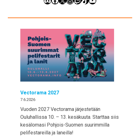
Discord
Facebook
X
Instagram
Twitch
TikTok
YouTube
Vectorama 2027
7.6.2026
Vuoden 2027 Vectorama järjestetään
Ouluhallissa 10. – 13. kesäkuuta. Starttaa siis
kesälomasi Pohjois-Suomen suurimmilla
pelifestareilla ja laneilla!