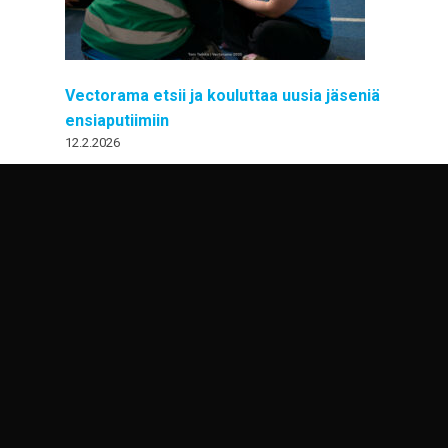
Vectorama etsii ja kouluttaa uusia jäseniä
ensiaputiimiin
12.2.2026
Vectorama etsii ja kouluttaa uusia vapaaehtoisia
jäseniä tapahtuman ensiaputiimiin.
Striimikornerin haku vuodelle 2026 on auki