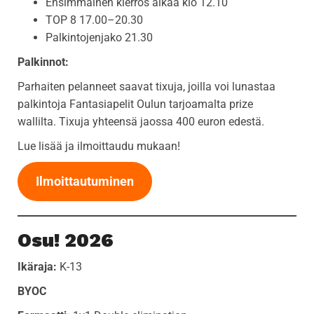
Ensimmäinen kierros alkaa klo 12.10
TOP 8 17.00–20.30
Palkintojenjako 21.30
Palkinnot:
Parhaiten pelanneet saavat tixuja, joilla voi lunastaa
palkintoja Fantasiapelit Oulun tarjoamalta prize
wallilta. Tixuja yhteensä jaossa 400 euron edestä.
Lue lisää ja ilmoittaudu mukaan!
Ilmoittautuminen
Osu! 2026
Ikäraja:
K-13
BYOC