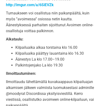
http://imgur.com/a/6SiEVZk
Turnaukseen voi osallistua niin paikanpäältä, kuin
myös ”avoimessa” osiossa netin kautta.
Äänestyksessä parhaiten sijoittunut Avoimen online-
osallistuja voittaa palkinnon.
Aikataulu:
Kilpailuaika alkaa torstaina klo 16.00
Kilpailuaika päättyy lauantaina klo 16.30
Äänestys La klo 17.00–19.00
Palkintojenjako La klo 19.30
Ilmoittautuminen:
Ilmoittaudu lähettämällä kuvakaappaus kilpailuajan
alkamisen jälkeen valmiista luomuksestasi adminille
@moodyrat Discordissa yksityisviestillä. Kerro
viestissä, osallistutko avoimeen online-kilpailuun, vai
paikanpäältä.