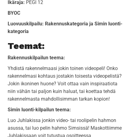
Ikäraja:
PEGI 12
BYOC
Luovuuskilpailu: Rakennuskategoria ja Simin luonti-
kategoria
Teemat:
Rakennuskilpailun teema:
Yhdistä rakennelmaasi jokin toinen videopeli! Onko
rakennelmasi kohtaus jostakin toisesta videopelistä?
Jokin ikoninen huone? Voit ottaa vain inspiraatiota
niin vähän tai paljon kuin haluat, tai koettaa tehdä
rakennelmasta mahdollisimman tarkan kopion!
Simin luonti-kilpailun teema:
Luo Juhlakissa jonkin video- tai roolipelin hahmon
asussa, tai luo pelin hahmo Simsissä! Maskottiimme
Juhlakissaan voit tutustua osoitteessa