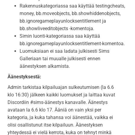
Rakennuskategoriassa saa käyttää testingcheats,
money, bb.moveobjects, bb.showhiddenobjects,
bb.ignoregameplayunlocksentitlement ja
bb.showliveeditobjects -komentoja.
Simin luonti-kategoriassa saa käyttää
bb.ignoregameplayunlocksentitlement-komentoa.
Luomuksiaan ei saa ladata julkisesti Sims
Galleriaan tai muualle julkisesti ennen
äänestyksen alkamista.
Äänestyksestä:
Admin tarkistaa kilpailuajan sulkeutumisen (la 6.6
klo 16:30) jälkeen kaikki luomukset ja laittaa kuvat
Discordiin #sims-äänestys kanavalle. Äänestys
avataan la 6.6 klo 17. Ääniä on vain yksi per
kategoria, ja kuka tahansa voi äänestää, vaikka ei
olisi osallistunut itse kilpailuun. Äänestyksen
yhteydessä ei vielä kerrota, kuka on tehnyt minkä