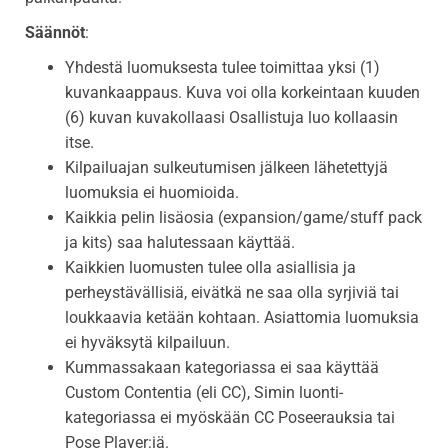
Säännöt
:
Yhdestä luomuksesta tulee toimittaa yksi (1)
kuvankaappaus. Kuva voi olla korkeintaan kuuden
(6) kuvan kuvakollaasi Osallistuja luo kollaasin
itse.
Kilpailuajan sulkeutumisen jälkeen lähetettyjä
luomuksia ei huomioida.
Kaikkia pelin lisäosia (expansion/game/stuff pack
ja kits) saa halutessaan käyttää.
Kaikkien luomusten tulee olla asiallisia ja
perheystävällisiä, eivätkä ne saa olla syrjiviä tai
loukkaavia ketään kohtaan. Asiattomia luomuksia
ei hyväksytä kilpailuun.
Kummassakaan kategoriassa ei saa käyttää
Custom Contentia (eli CC), Simin luonti-
kategoriassa ei myöskään CC Poseerauksia tai
Pose Player:iä.