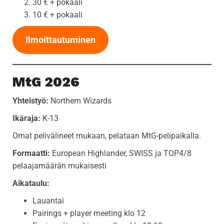
30 € + pokaali
10 € + pokaali
Ilmoittautuminen
MtG 2026
Yhteistyö:
Northern Wizards
Ikäraja:
K-13
Omat pelivälineet mukaan, pelataan MtG-pelipaikalla.
Formaatti:
European Highlander, SWISS ja TOP4/8
pelaajamäärän mukaisesti
Aikataulu:
Lauantai
Pairings + player meeting klo 12