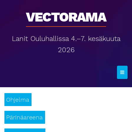
Vectorama
Lanit Ouluhallissa 4.–7. kesäkuuta
2026
T
o
g
g
Ohjelma
l
e
n
Pärinäareena
a
v