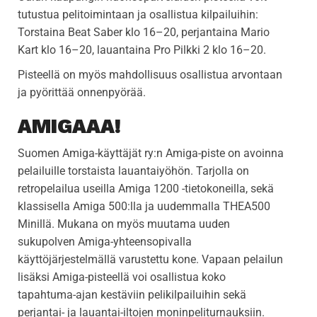
tutustua pelitoimintaan ja osallistua kilpailuihin:
Torstaina Beat Saber klo 16–20, perjantaina Mario
Kart klo 16–20, lauantaina Pro Pilkki 2 klo 16–20.
Pisteellä on myös mahdollisuus osallistua arvontaan
ja pyörittää onnenpyörää.
AMIGAAA!
Suomen Amiga-käyttäjät ry:n Amiga-piste on avoinna
pelailuille torstaista lauantaiyöhön. Tarjolla on
retropelailua useilla Amiga 1200 -tietokoneilla, sekä
klassisella Amiga 500:lla ja uudemmalla THEA500
Minillä. Mukana on myös muutama uuden
sukupolven Amiga-yhteensopivalla
käyttöjärjestelmällä varustettu kone. Vapaan pelailun
lisäksi Amiga-pisteellä voi osallistua koko
tapahtuma-ajan kestäviin pelikilpailuihin sekä
perjantai- ja lauantai-iltojen moninpeliturnauksiin.