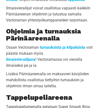
Ilmaisvierailijat voivat osallistua vapaasti kaikkiin
Pärinäareenan ohjelmiin ja tutustua samalla
Vectoraman yhteistyökumppaneiden tarjontaan.
Ohjelmia ja turnauksia
Pärinäareenalla
Osaan Vectoraman
turnauksista ja kilpailuista
voit
päästä mukaan myös
ilmaisvierailijana
! Vectoramassa voi vierailla
ilmaiseksi pe ja la.
Lisäksi Pärinäareenalla on maksavien kävijöiden
mahdollista osallistua tiettyihin turnauksiin ja
ohjelmiin ilman omaa laitetta.
Tappelupeliareena
Tappelupeliareenalla pelataan Super Smash Bros.