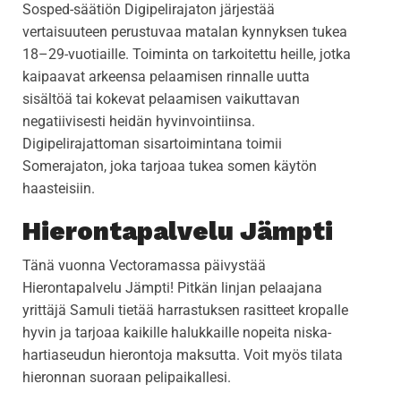
Sosped-säätiön Digipelirajaton järjestää
vertaisuuteen perustuvaa matalan kynnyksen tukea
18–29-vuotiaille. Toiminta on tarkoitettu heille, jotka
kaipaavat arkeensa pelaamisen rinnalle uutta
sisältöä tai kokevat pelaamisen vaikuttavan
negatiivisesti heidän hyvinvointiinsa.
Digipelirajattoman sisartoimintana toimii
Somerajaton, joka tarjoaa tukea somen käytön
haasteisiin.
Hierontapalvelu Jämpti
Tänä vuonna Vectoramassa päivystää
Hierontapalvelu Jämpti! Pitkän linjan pelaajana
yrittäjä Samuli tietää harrastuksen rasitteet kropalle
hyvin ja tarjoaa kaikille halukkaille nopeita niska-
hartiaseudun hierontoja maksutta. Voit myös tilata
hieronnan suoraan pelipaikallesi.