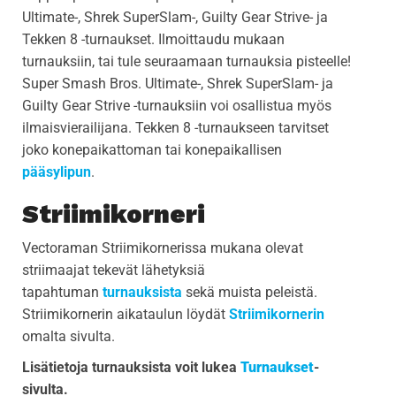
Ultimate-, Shrek SuperSlam-, Guilty Gear Strive- ja
Tekken 8 -turnaukset. Ilmoittaudu mukaan
turnauksiin, tai tule seuraamaan turnauksia pisteelle!
Super Smash Bros. Ultimate-, Shrek SuperSlam- ja
Guilty Gear Strive -turnauksiin voi osallistua myös
ilmaisvierailijana. Tekken 8 -turnaukseen tarvitset
joko konepaikattoman tai konepaikallisen
pääsylipun
.
Striimikorneri
Vectoraman Striimikornerissa mukana olevat
striimaajat tekevät lähetyksiä
tapahtuman
turnauksista
sekä muista peleistä.
Striimikornerin aikataulun löydät
Striimikornerin
omalta sivulta.
Lisätietoja turnauksista voit lukea
Turnaukset
-
sivulta.