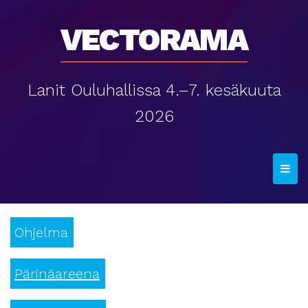
Vectorama
Lanit Ouluhallissa 4.–7. kesäkuuta
2026
T
o
g
g
Ohjelma
l
e
n
Pärinäareena
a
v