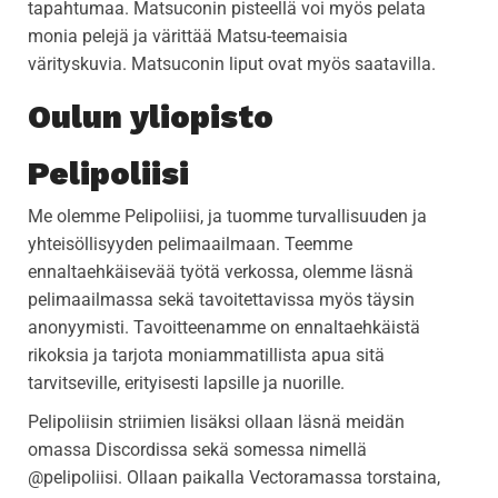
tapahtumaa. Matsuconin pisteellä voi myös pelata
monia pelejä ja värittää Matsu-teemaisia
värityskuvia. Matsuconin liput ovat myös saatavilla.
Oulun yliopisto
Pelipoliisi
Me olemme Pelipoliisi, ja tuomme turvallisuuden ja
yhteisöllisyyden pelimaailmaan. Teemme
ennaltaehkäisevää työtä verkossa, olemme läsnä
pelimaailmassa sekä tavoitettavissa myös täysin
anonyymisti. Tavoitteenamme on ennaltaehkäistä
rikoksia ja tarjota moniammatillista apua sitä
tarvitseville, erityisesti lapsille ja nuorille.
Pelipoliisin striimien lisäksi ollaan läsnä meidän
omassa Discordissa sekä somessa nimellä
@pelipoliisi. Ollaan paikalla Vectoramassa torstaina,