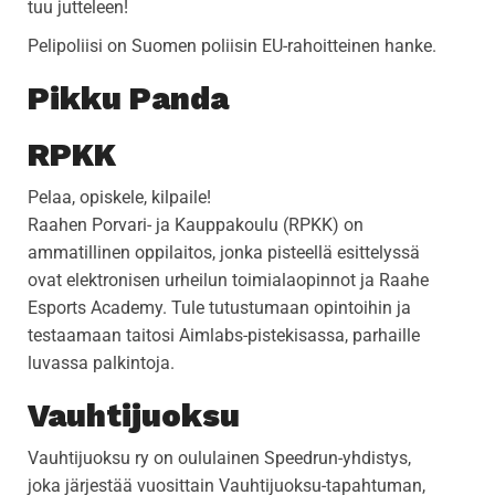
tuu jutteleen!
Pelipoliisi on Suomen poliisin EU-rahoitteinen hanke.
Pikku Panda
RPKK
Pelaa, opiskele, kilpaile!
Raahen Porvari- ja Kauppakoulu (RPKK) on
ammatillinen oppilaitos, jonka pisteellä esittelyssä
ovat elektronisen urheilun toimialaopinnot ja Raahe
Esports Academy. Tule tutustumaan opintoihin ja
testaamaan taitosi Aimlabs-pistekisassa, parhaille
luvassa palkintoja.
Vauhtijuoksu
Vauhtijuoksu ry on oululainen Speedrun-yhdistys,
joka järjestää vuosittain Vauhtijuoksu-tapahtuman,