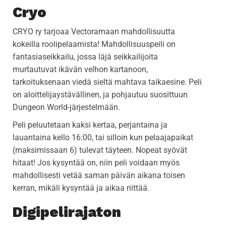
Cryo
CRYO ry tarjoaa Vectoramaan mahdollisuutta
kokeilla roolipelaamista! Mahdollisuuspeili on
fantasiaseikkailu, jossa läjä seikkailijoita
murtautuvat ikävän velhon kartanoon,
tarkoituksenaan viedä sieltä mahtava taikaesine. Peli
on aloittelijaystävällinen, ja pohjautuu suosittuun
Dungeon World-järjestelmään.
Peli peluutetaan kaksi kertaa, perjantaina ja
lauantaina kello 16:00, tai silloin kun pelaajapaikat
(maksimissaan 6) tulevat täyteen. Nopeat syövät
hitaat! Jos kysyntää on, niin peli voidaan myös
mahdollisesti vetää saman päivän aikana toisen
kerran, mikäli kysyntää ja aikaa riittää.
Digipelirajaton