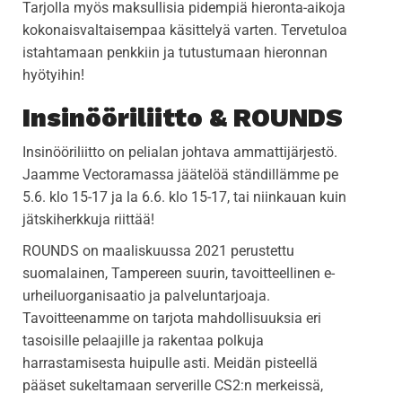
Tarjolla myös maksullisia pidempiä hieronta-aikoja
kokonaisvaltaisempaa käsittelyä varten. Tervetuloa
istahtamaan penkkiin ja tutustumaan hieronnan
hyötyihin!
Insinööriliitto & ROUNDS
Insinööriliitto on pelialan johtava ammattijärjestö.
Jaamme Vectoramassa jäätelöä ständillämme pe
5.6. klo 15-17 ja la 6.6. klo 15-17, tai niinkauan kuin
jätskiherkkuja riittää!
ROUNDS on maaliskuussa 2021 perustettu
suomalainen, Tampereen suurin, tavoitteellinen e-
urheiluorganisaatio ja palveluntarjoaja.
Tavoitteenamme on tarjota mahdollisuuksia eri
tasoisille pelaajille ja rakentaa polkuja
harrastamisesta huipulle asti. Meidän pisteellä
pääset sukeltamaan serverille CS2:n merkeissä,