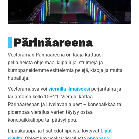
Pärinäareena
Vectoraman Pärinäareena on laaja kattaus
peliaiheista ohjelmaa, kilpailuja, striimejä ja
kumppaneidemme esittelemiä pelejä, kisoja ja muita
hupailuja.
Vectoramassa voi
vierailla ilmaiseksi
perjantaina ja
lauantaina kello 15–21. Vierailu kattaa
Pärinäareenan ja Livelavan alueet – konepaikkaa tai
pidempää vierailua varten täytyy ostaa
konepaikkalippu tai pääsylippu.
Lippukauppa ja lisätiedot lipuista löytyvät
Liput-
sivulta
. Ohjeet ilmaiseksi vierailusta
oppaassa
.