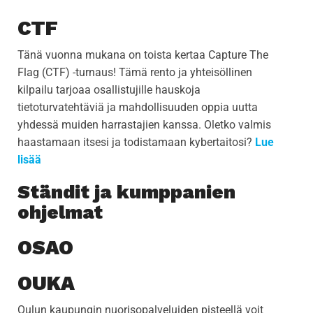
CTF
Tänä vuonna mukana on toista kertaa Capture The
Flag (CTF) -turnaus! Tämä rento ja yhteisöllinen
kilpailu tarjoaa osallistujille hauskoja
tietoturvatehtäviä ja mahdollisuuden oppia uutta
yhdessä muiden harrastajien kanssa. Oletko valmis
haastamaan itsesi ja todistamaan kybertaitosi?
Lue
lisää
Ständit ja kumppanien
ohjelmat
OSAO
OUKA
Oulun kaupungin nuorisopalveluiden pisteellä voit