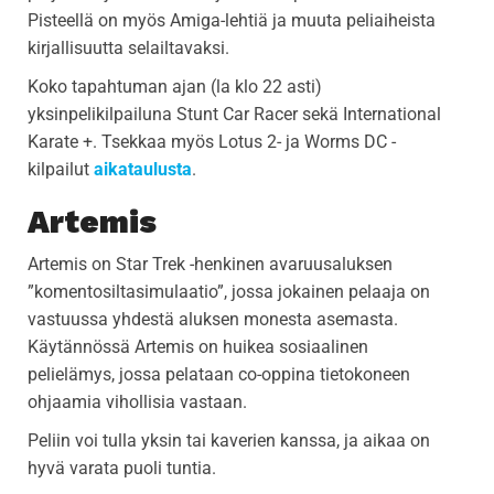
Pisteellä on myös Amiga-lehtiä ja muuta peliaiheista
kirjallisuutta selailtavaksi.
Koko tapahtuman ajan (la klo 22 asti)
yksinpelikilpailuna Stunt Car Racer sekä International
Karate +. Tsekkaa myös Lotus 2- ja Worms DC -
kilpailut
aikataulusta
.
Artemis
Artemis on Star Trek -henkinen avaruusaluksen
”komentosiltasimulaatio”, jossa jokainen pelaaja on
vastuussa yhdestä aluksen monesta asemasta.
Käytännössä Artemis on huikea sosiaalinen
pelielämys, jossa pelataan co-oppina tietokoneen
ohjaamia vihollisia vastaan.
Peliin voi tulla yksin tai kaverien kanssa, ja aikaa on
hyvä varata puoli tuntia.