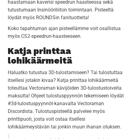
haastamaan kaverisi speedrun haasteessa sekä
tutustumaan Insinööriliiton toimintaan. Pisteeltä
löydät myös ROUNDSin fanituotteita!
Koko tapahtuman ajan pisteellämme voit osallistua
myös CS2-speedrun-haasteeseen.
Katja printtaa
lohikäärmeitä
Haluatko tutustua 3D-tulostamiseen? Tai tulostuttaa
itsellesi jotakin kivaa? Katja printtaa lohikäärmeitä
toteuttaa Vectoraman kävijöiden 3D-tulostustoiveita
maksutta! Ohjeet tulostuspyynnön tekemiseen löydät
#3d-tulostuspyynnöt-kanavalta Vectoraman
Discordista. Tulostuspisteellä palvelee myös
printtipuoti, josta voit ostaa itsellesi
lohikäärmeystävän tai jonkin muun ihanan otuksen.