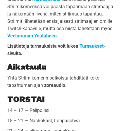
Striimikornerissa voi päästä tapaamaan striimaajia
ja näkemään livenä, miten striimaus tapahtuu.
Striimit lähetetään ensisijaisesti striimaajien omille
Twitch-kanaville, mutta osa niistä lähetetään myös
Vectoraman Youtubeen
.
Lisätietoja turnauksista voit lukea
Turnaukset
-
sivulta.
Aikataulu
Yhtä Striimikornerin paikoista tähdittää koko
tapahtuman ajan
zoreaudio
.
TORSTAI
14 – 17 — Pelipoliisi
18 – 21 — NachoFast, Loppasohva
21 – 24 — elinamme, JoppeKoira