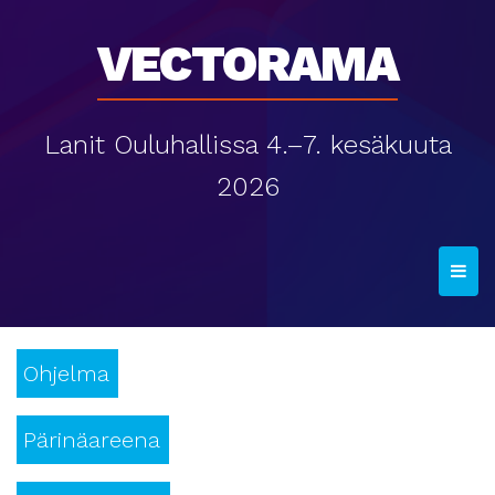
Vectorama
Lanit Ouluhallissa 4.–7. kesäkuuta
2026
T
o
g
g
Ohjelma
l
e
n
Pärinäareena
a
v