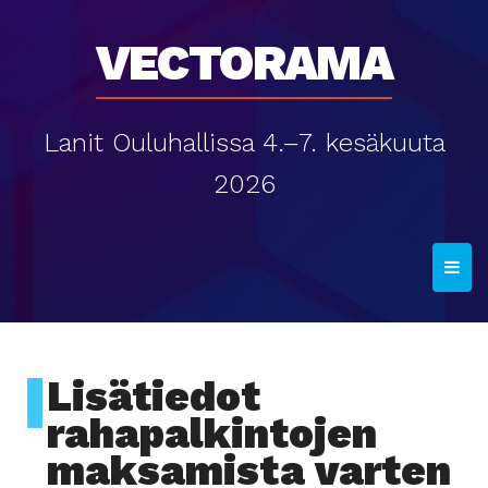
Vectorama
Lanit Ouluhallissa 4.–7. kesäkuuta
2026
T
o
g
g
l
Lisätiedot
e
rahapalkintojen
n
maksamista varten
a
v