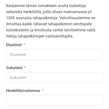
i
Keräämme tämän lomakkeen avulla lisätietoja
g
sellaisilta henkilöiltä, joille ollaan maksamassa yli
a
100€ suuruisia rahapalkintoja. Velvollisuutemme on
t
ilmoittaa kaikki tällaiset rahapalkinnot verottajalle
i
tulorekisteriin ja ilmoitusta varten tarvitsemme näitä
o
tietoja rahapalkintojen vastaanottajilta.
n
Etunimet
Sukunimi
Henkilöturvatunnus