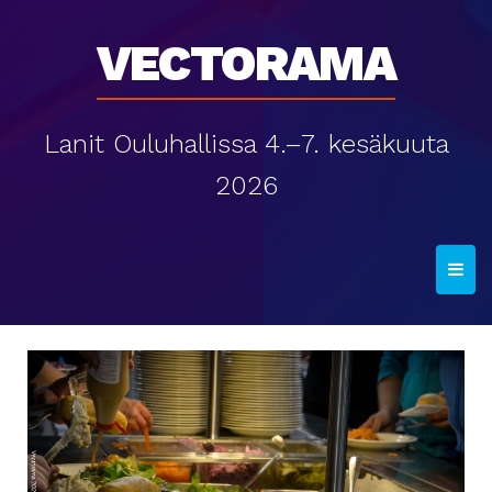
Vectorama
Lanit Ouluhallissa 4.–7. kesäkuuta
2026
T
o
g
g
l
e
n
a
v