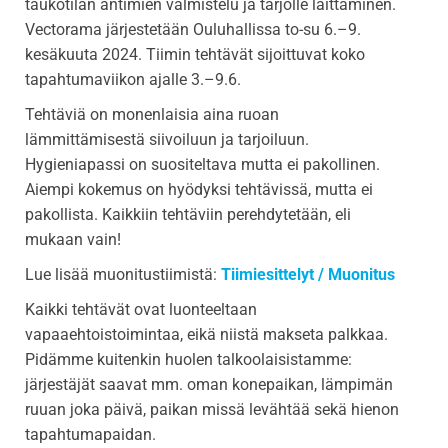
taukotilan antimien valmistelu ja tarjolle laittaminen.
Vectorama järjestetään Ouluhallissa to-su 6.–9.
kesäkuuta 2024. Tiimin tehtävät sijoittuvat koko
tapahtumaviikon ajalle 3.–9.6.
Tehtäviä on monenlaisia aina ruoan
lämmittämisestä siivoiluun ja tarjoiluun.
Hygieniapassi on suositeltava mutta ei pakollinen.
Aiempi kokemus on hyödyksi tehtävissä, mutta ei
pakollista. Kaikkiin tehtäviin perehdytetään, eli
mukaan vain!
Lue lisää muonitustiimistä:
Tiimiesittelyt / Muonitus
Kaikki tehtävät ovat luonteeltaan
vapaaehtoistoimintaa, eikä niistä makseta palkkaa.
Pidämme kuitenkin huolen talkoolaisistamme:
järjestäjät saavat mm. oman konepaikan, lämpimän
ruuan joka päivä, paikan missä levähtää sekä hienon
tapahtumapaidan.