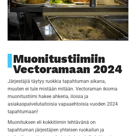
i
g
a
t
i
o
n
Muonitustiimiin
Vectoramaan 2024
Järjestäjiä täytyy ruokkia tapahtuman aikana,
muuten ei tule mistään mitään. Vectoraman ikioma
muonitustiimi hakee ahkeria, iloisia ja
asiakaspalvelutaitoisia vapaaehtoisia vuoden 2024
tapahtumaan!
Muonituksen eli kokkitiimin tehtävänä on
tapahtuman järjestäjien yhteisen ruokailun ja