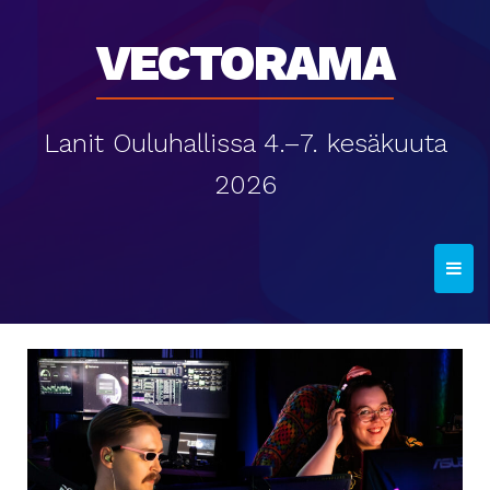
Vectorama
Lanit Ouluhallissa 4.–7. kesäkuuta
2026
T
o
g
g
l
e
n
a
v