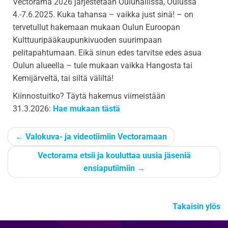
Vectorama 2026 järjestetään Ouluhallissa, Oulussa
4.-7.6.2025. Kuka tahansa – vaikka just sinä! – on
tervetullut hakemaan mukaan Oulun Euroopan
Kulttuuripääkaupunkivuoden suurimpaan
pelitapahtumaan. Eikä sinun edes tarvitse edes asua
Oulun alueella – tule mukaan vaikka Hangosta tai
Kemijärveltä, tai siltä väliltä!
Kiinnostuitko? Täytä hakemus viimeistään
31.3.2026:
Hae mukaan tästä
←
Valokuva- ja videotiimiin Vectoramaan
Vectorama etsii ja kouluttaa uusia jäseniä
ensiaputiimiin
→
Takaisin ylös