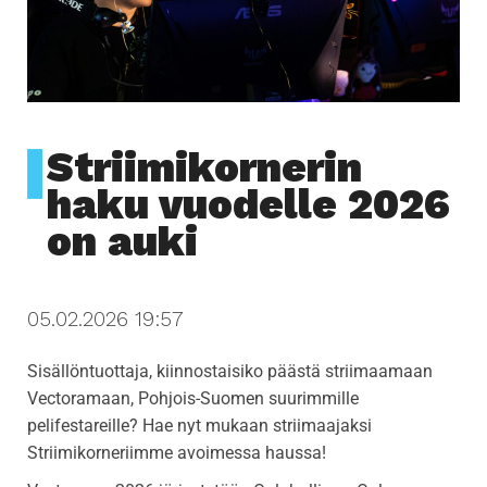
i
g
a
t
i
Striimikornerin
o
n
haku vuodelle 2026
on auki
05.02.2026 19:57
Sisällöntuottaja, kiinnostaisiko päästä striimaamaan
Vectoramaan, Pohjois-Suomen suurimmille
pelifestareille? Hae nyt mukaan striimaajaksi
Striimikorneriimme avoimessa haussa!