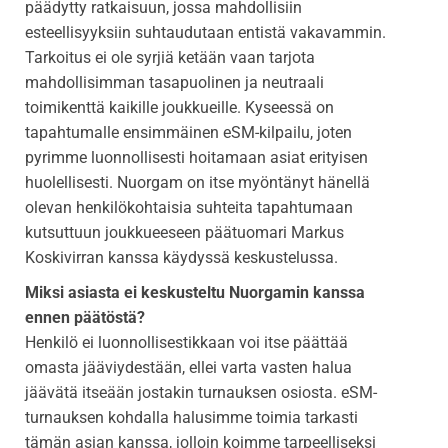
päädytty ratkaisuun, jossa mahdollisiin
esteellisyyksiin suhtaudutaan entistä vakavammin.
Tarkoitus ei ole syrjiä ketään vaan tarjota
mahdollisimman tasapuolinen ja neutraali
toimikenttä kaikille joukkueille. Kyseessä on
tapahtumalle ensimmäinen eSM-kilpailu, joten
pyrimme luonnollisesti hoitamaan asiat erityisen
huolellisesti. Nuorgam on itse myöntänyt hänellä
olevan henkilökohtaisia suhteita tapahtumaan
kutsuttuun joukkueeseen päätuomari Markus
Koskivirran kanssa käydyssä keskustelussa.
Miksi asiasta ei keskusteltu Nuorgamin kanssa
ennen päätöstä?
Henkilö ei luonnollisestikkaan voi itse päättää
omasta jääviydestään, ellei varta vasten halua
jäävätä itseään jostakin turnauksen osiosta. eSM-
turnauksen kohdalla halusimme toimia tarkasti
tämän asian kanssa, jolloin koimme tarpeelliseksi