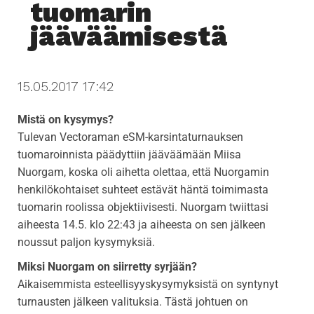
tuomarin
i
jääväämisestä
g
a
t
15.05.2017 17:42
i
o
Mistä on kysymys?
n
Tulevan Vectoraman eSM-karsintaturnauksen
tuomaroinnista päädyttiin jääväämään Miisa
Nuorgam, koska oli aihetta olettaa, että Nuorgamin
henkilökohtaiset suhteet estävät häntä toimimasta
tuomarin roolissa objektiivisesti. Nuorgam twiittasi
aiheesta 14.5. klo 22:43 ja aiheesta on sen jälkeen
noussut paljon kysymyksiä.
Miksi Nuorgam on siirretty syrjään?
Aikaisemmista esteellisyyskysymyksistä on syntynyt
turnausten jälkeen valituksia. Tästä johtuen on