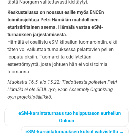
tästä Nuorgam valitettavasti kieltäytyi.
Keskustelussa on noussut esille myös ENCEn
toimitusjohtaja Petri Hämälän mahdollinen
eturistiriitainen asema. Hämälä vastaa eSM-
turnauksen järjestämisestä.
Hämälä ei osallistu eSM kilpailun tuomarointiin, eikä
täten voi vaikuttaa turnauksessa pelattavien pelien
lopputuloksiin. Tuomareilta edellytetään
esteettömyyttä, josta johtuen hän ei voisi toimia
tuomarina.
Muokattu 16.5. klo 15.22: Tiedotteesta poiketen Petri
Hämälä ei ole SEUL ry:n, vaan Assembly Organizing
oy:n projektipäällikkö.
←
eSM-karsintaturnaus tuo huipputason eurheilun
Ouluun
eSM-karsintaturnauksen kutsut vahvistettu
→