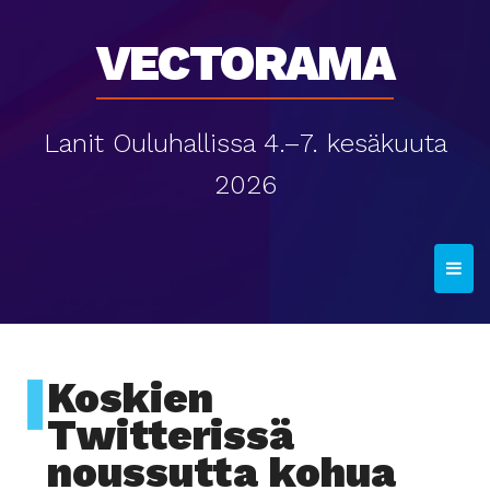
Vectorama
Lanit Ouluhallissa 4.–7. kesäkuuta
2026
T
o
g
g
l
Koskien
e
Twitterissä
n
noussutta kohua
a
v