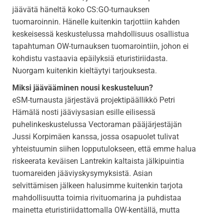
jäävätä häneltä koko CS:GO-turnauksen
tuomaroinnin. Hänelle kuitenkin tarjottiin kahden
keskeisessä keskustelussa mahdollisuus osallistua
tapahtuman OW-turnauksen tuomarointiin, johon ei
kohdistu vastaavia epäilyksiä eturistiriidasta.
Nuorgam kuitenkin kieltäytyi tarjouksesta.
Miksi jäävääminen nousi keskusteluun?
eSM-turnausta järjestävä projektipäällikkö Petri
Hämälä nosti jääviysasian esille eilisessä
puhelinkeskustelussa Vectoraman pääjärjestäjän
Jussi Korpimäen kanssa, jossa osapuolet tulivat
yhteistuumin siihen lopputulokseen, että emme halua
riskeerata keväisen Lantrekin kaltaista jälkipuintia
tuomareiden jääviyskysymyksistä. Asian
selvittämisen jälkeen halusimme kuitenkin tarjota
mahdollisuutta toimia rivituomarina ja puhdistaa
mainetta eturistiriidattomalla OW-kentällä, mutta