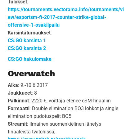
Tulokset
:
https://tournaments.vectorama.info/tournaments/vi
ew/esportsm-fi-2017-counter-strike-global-
offensive-1-osakilpailu
Karsintaturnaukset
:
CS:GO karsinta 1
CS:GO karsinta 2
CS:GO hakulomake
Overwatch
Aika
: 9.-10.6.2017
Joukkueet
: 8
Palkinnot
: 2220 €, voittaja etenee eSM-finaaliin
Formaatti
: Double elimination BO3 lohkot ja single
elimination pudotuspelit BO5
Streamit
: Ilmainen suomenkielinen lähetys
finaaleista twitchissä,