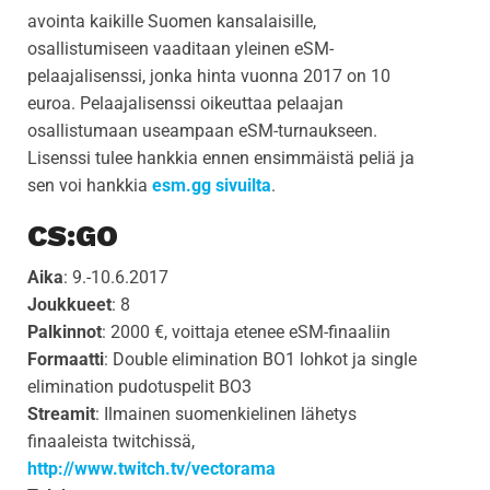
avointa kaikille Suomen kansalaisille,
osallistumiseen vaaditaan yleinen eSM-
pelaajalisenssi, jonka hinta vuonna 2017 on 10
euroa. Pelaajalisenssi oikeuttaa pelaajan
osallistumaan useampaan eSM-turnaukseen.
Lisenssi tulee hankkia ennen ensimmäistä peliä ja
sen voi hankkia
esm.gg sivuilta
.
CS:GO
Aika
: 9.-10.6.2017
Joukkueet
: 8
Palkinnot
: 2000 €, voittaja etenee eSM-finaaliin
Formaatti
: Double elimination BO1 lohkot ja single
elimination pudotuspelit BO3
Streamit
: Ilmainen suomenkielinen lähetys
finaaleista twitchissä,
http://www.twitch.tv/vectorama