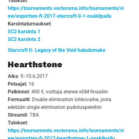
Tulokset
:
https://tournaments.vectorama.info/tournaments/vi
ew/esportsm-fi-2017-starcraft-ii-1-osakilpailu
Karsintaturnaukset
:
SC2 karsinta 1
SC2 karsinta 2
Starcraft II: Legacy of the Void hakulomake
Hearthstone
Aika
: 9.-10.6.2017
Pelaajat
: 16
Palkinnot
: 400 €, voittaja etenee eSM-finaaliin
Formaatti
: Double elimination lohkovaihe, josta
edetään single elimination pudotuspeleihin
Streamit
: TBA
Tulokset
:
https://tournaments.vectorama.info/tournaments/vi
ew/esportsm-fi-2017-hearthstone-1-osakilpailu