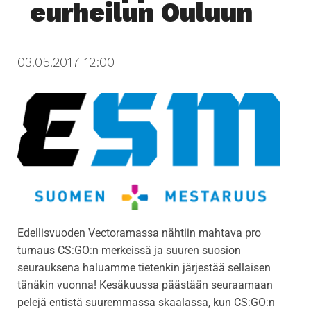
eurheilun Ouluun
i
g
a
03.05.2017 12:00
t
i
o
n
Edellisvuoden Vectoramassa nähtiin mahtava pro
turnaus CS:GO:n merkeissä ja suuren suosion
seurauksena haluamme tietenkin järjestää sellaisen
tänäkin vuonna! Kesäkuussa päästään seuraamaan
pelejä entistä suuremmassa skaalassa, kun CS:GO:n