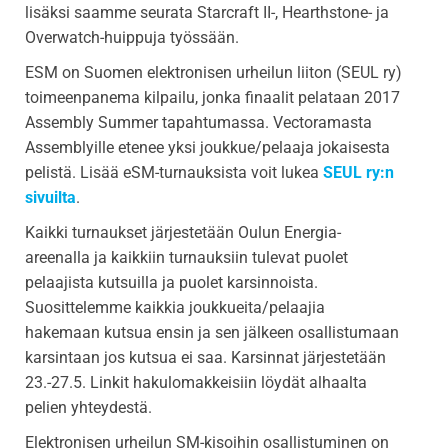
lisäksi saamme seurata Starcraft II-, Hearthstone- ja
Overwatch-huippuja työssään.
ESM on Suomen elektronisen urheilun liiton (SEUL ry)
toimeenpanema kilpailu, jonka finaalit pelataan 2017
Assembly Summer tapahtumassa. Vectoramasta
Assemblyille etenee yksi joukkue/pelaaja jokaisesta
pelistä. Lisää eSM-turnauksista voit lukea
SEUL ry:n
sivuilta
.
Kaikki turnaukset järjestetään Oulun Energia-
areenalla ja kaikkiin turnauksiin tulevat puolet
pelaajista kutsuilla ja puolet karsinnoista.
Suosittelemme kaikkia joukkueita/pelaajia
hakemaan kutsua ensin ja sen jälkeen osallistumaan
karsintaan jos kutsua ei saa. Karsinnat järjestetään
23.-27.5. Linkit hakulomakkeisiin löydät alhaalta
pelien yhteydestä.
Elektronisen urheilun SM-kisoihin osallistuminen on