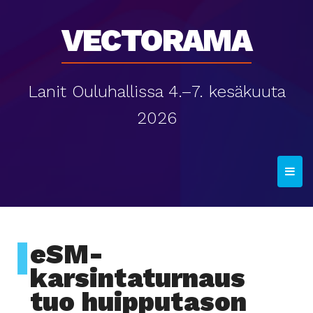
Vectorama
Lanit Ouluhallissa 4.–7. kesäkuuta
2026
T
o
g
g
l
eSM-
e
karsintaturnaus
n
tuo huipputason
a
v