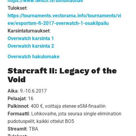
https://www.twitch.tv/tombhaonair
Tulokset
:
https://tournaments.vectorama.info/tournaments/vi
ew/esportsm-fi-2017-overwatch-1-osakilpailu
Karsintaturnaukset
:
Overwatch karsinta 1
Overwatch karsinta 2
Overwatch hakulomake
Starcraft II: Legacy of the
Void
Aika
: 9.-10.6.2017
Pelaajat
: 16
Palkinnot
: 400 €, voittaja etenee eSM-finaaliin
Formaatti
: Lohkovaihe, jota seuraa single elimination
pudotuspelit, kaikki ottelut BO5
Streamit
: TBA