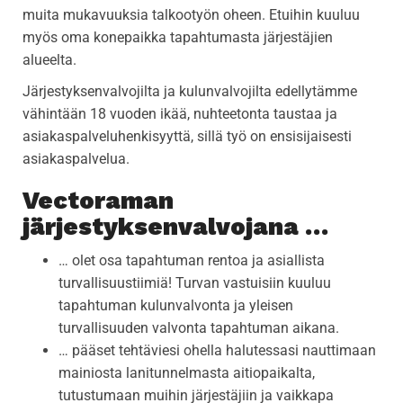
muita mukavuuksia talkootyön oheen. Etuihin kuuluu
myös oma konepaikka tapahtumasta järjestäjien
alueelta.
Järjestyksenvalvojilta ja kulunvalvojilta edellytämme
vähintään 18 vuoden ikää, nuhteetonta taustaa ja
asiakaspalveluhenkisyyttä, sillä työ on ensisijaisesti
asiakaspalvelua.
Vectoraman
järjestyksenvalvojana …
… olet osa tapahtuman rentoa ja asiallista
turvallisuustiimiä! Turvan vastuisiin kuuluu
tapahtuman kulunvalvonta ja yleisen
turvallisuuden valvonta tapahtuman aikana.
… pääset tehtäviesi ohella halutessasi nauttimaan
mainiosta lanitunnelmasta aitiopaikalta,
tutustumaan muihin järjestäjiin ja vaikkapa