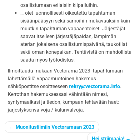
osallistumaan erilaisiin kilpailuihin.
… olet luonnollisesti oikeutettu tapahtuman
sisäänpääsyyn sekä samoihin mukavuuksiin kuin
muutkin tapahtuman vapaaehtoiset. Järjestäjät
saavat itselleen järjestäjäpaidan, lämpimän
aterian jokaisena osallistumispäivänä, taukotilat
sekä oman konepaikan. Tehtävistä on mahdollista
saada myös työtodistus.
Ilmoittaudu mukaan Vectorama 2023 -tapahtumaan
lähettämällä vapaamuotoinen hakemus
sähköpostitse osoitteeseen
rekry@vectorama.info
.
Kerrothan hakemuksessasi vähintään nimesi,
syntymäaikasi ja tiedon, kumpaan tehtävään haet:
järjestyksenvalvoja / kulunvalvoja.
←
Muonitustiimiin Vectoramaan 2023
Hei striimaaja!
→