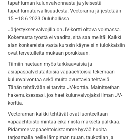
tapahtuman kulunvalvonnasta ja yleisestä
tapahtumaturvallisuudesta. Vectorama järjestetään
15.–18.6.2023 Ouluhallissa.
Järjestyksenvalvojilla on JV-kortti oltava voimassa.
Kokemusta työstä ei vaadita, sitä saa meiltä! Kaikki
alan konkareista vasta kurssin käyneisiin tulokkaisiin
ovat tervetulleita mukaan porukkaan.
Tiimiin haetaan myös tarkkaavaisia ja
asiapaspalvelutaitoisia vapaaehtoisia tekemään
kulunvalvontaa sekä muita avustavia tehtäviä.
Tähän tehtävään ei tarvita JV-korttia. Mainitsethan
hakemuksessasi, jos haet kulunvalvojaksi ilman JV-
korttia.
Vectoraman kaikki tehtävät ovat luonteeltaan
vapaaehtoistoimintaa eikä niistä makseta palkkaa.
Pidämme vapaaehtoisistamme hyvää huolta
tarjoamalla heille lämpimän ruuan, taukotilan ja