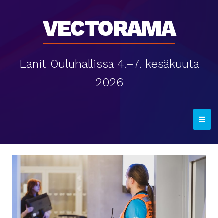
Vectorama
Lanit Ouluhallissa 4.–7. kesäkuuta
2026
T
o
g
g
l
e
n
a
v