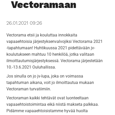
Vectoramaan
i
g
a
26.01.2021 09:26
t
i
Vectorama etsii ja kouluttaa innokkaita
o
vapaaehtoisia järjestyksenvalvojiksi Vectorama 2021
n
-tapahtumaan! Huhtikuussa 2021 pidettävään jv-
koulutukseen mahtuu 10 henkilöä, jotka valitaan
ilmoittautumisjärjestyksessä. Vectorama järjestetään
10.-13.6.2021 Ouluhallissa.
Jos sinulla on jo jv-lupa, joka on voimassa
tapahtuman aikana, voit jo ilmoittautua mukaan
Vectoraman turvatiimiin.
Vectoraman kaikki tehtävät ovat luonteeltaan
vapaaehtoistoimintaa eikä niistä makseta palkkaa.
Pidämme vapaaehtoisistamme hyvää huolta