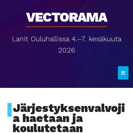
Vectorama
Lanit Ouluhallissa 4.–7. kesäkuuta
2026
T
o
g
g
l
Järjestyksenvalvoji
e
a haetaan ja
n
koulutetaan
a
v