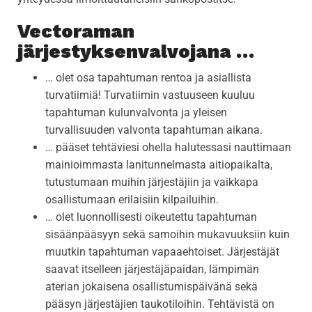
Vectoraman
järjestyksenvalvojana …
… olet osa tapahtuman rentoa ja asiallista
turvatiimiä! Turvatiimin vastuuseen kuuluu
tapahtuman kulunvalvonta ja yleisen
turvallisuuden valvonta tapahtuman aikana.
… pääset tehtäviesi ohella halutessasi nauttimaan
mainioimmasta lanitunnelmasta aitiopaikalta,
tutustumaan muihin järjestäjiin ja vaikkapa
osallistumaan erilaisiin kilpailuihin.
… olet luonnollisesti oikeutettu tapahtuman
sisäänpääsyyn sekä samoihin mukavuuksiin kuin
muutkin tapahtuman vapaaehtoiset. Järjestäjät
saavat itselleen järjestäjäpaidan, lämpimän
aterian jokaisena osallistumispäivänä sekä
pääsyn järjestäjien taukotiloihin. Tehtävistä on