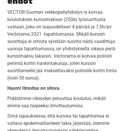
ehdot
VECTOR-Suomen verkkopeliyhdistys ry korvaa
koulutuksen kurssimaksun (250e) työsuoritusta
vastaan, joka on laajuudeltaan 4 päivää ja 7,5h/pv
Vectorama 2021 -tapahtumassa. Mikäli kurssin
suorittaja ei omista syistään suorita näitä vaadittuja
vuoroja tapahtumassa, on yhdistyksellä oikeus periä
kurssimaksu takaisin. Vectorama ei korvaa poliisin
perimiä kortin hankintakuluja, joten kurssin
suorittaneelle jää maksettavaksi poliisille kortin hinta
(noin 50 euroa).
Huom! Ilmoitus on sitova.
Pidätämme oikeuden peruuttaa koulutus, mikäli
emme saa tarpeeksi ilmottautumisia.
Siinä tapauksessa, että kurssia tai tapahtumaa ei
voitaisi epidemiatilanteen takia järjestää, olemme
yhteydessä ilmoittautuneisiin sähköpostitse.