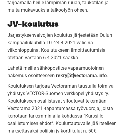
tarjoamalla heille lämpimän ruuan, taukotilan ja
muita mukavuuksia talkootyön oheen.
JV-koulutus
Järjestyksenvalvojien koulutus järjestetään Oulun
kamppailuklubilla 10.-24.4.2021 välisinä
viikonloppuina. Koulutukseen ilmoittautumisia
otetaan vastaan 6.4.2021 saakka.
Lähetä meille sähköpostitse vapaamuotoinen
hakemus osoitteeseen
rekry[ät]vectorama.info
.
Koulutuksen tarjoaa Vectoraman taustalla toimiva
yhdistys VECTOR-Suomen verkkopeliyhdistys ry.
Koulutukseen osallistuvat sitoutuvat tekemään
Vectorama 2021 -tapahtumassa työvuoroja, joista
kerrotaan tarkemmin alla kohdassa ”Kurssille
osallistumisen ehdot”. Kouluttautuvalle jää itselleen
maksettavaksi poliisin jv-korttikulut n. 50€.