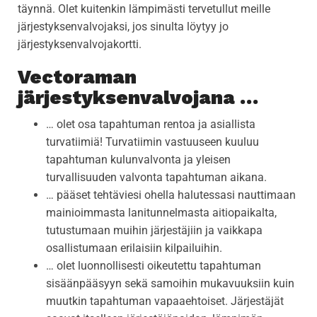
täynnä. Olet kuitenkin lämpimästi tervetullut meille
järjestyksenvalvojaksi, jos sinulta löytyy jo
järjestyksenvalvojakortti.
Vectoraman
järjestyksenvalvojana …
… olet osa tapahtuman rentoa ja asiallista
turvatiimiä! Turvatiimin vastuuseen kuuluu
tapahtuman kulunvalvonta ja yleisen
turvallisuuden valvonta tapahtuman aikana.
… pääset tehtäviesi ohella halutessasi nauttimaan
mainioimmasta lanitunnelmasta aitiopaikalta,
tutustumaan muihin järjestäjiin ja vaikkapa
osallistumaan erilaisiin kilpailuihin.
… olet luonnollisesti oikeutettu tapahtuman
sisäänpääsyyn sekä samoihin mukavuuksiin kuin
muutkin tapahtuman vapaaehtoiset. Järjestäjät