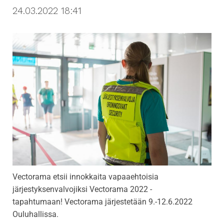
24.03.2022 18:41
i
g
a
t
i
o
n
Vectorama etsii innokkaita vapaaehtoisia
järjestyksenvalvojiksi Vectorama 2022 -
tapahtumaan! Vectorama järjestetään 9.-12.6.2022
Ouluhallissa.