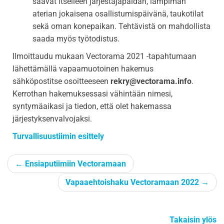
saavat itselleen järjestäjäpaidan, lämpimän
aterian jokaisena osallistumispäivänä, taukotilat
sekä oman konepaikan. Tehtävistä on mahdollista
saada myös työtodistus.
Ilmoittaudu mukaan Vectorama 2021 -tapahtumaan
lähettämällä vapaamuotoinen hakemus
sähköpostitse osoitteeseen
rekry@vectorama.info
.
Kerrothan hakemuksessasi vähintään nimesi,
syntymäaikasi ja tiedon, että olet hakemassa
järjestyksenvalvojaksi.
Turvallisuustiimin esittely
←
Ensiaputiimiin Vectoramaan
Vapaaehtoishaku Vectoramaan 2022
→
Takaisin ylös