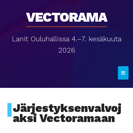
Vectorama
Lanit Ouluhallissa 4.–7. kesäkuuta
2026
T
o
g
g
l
Järjestyksenvalvoj
e
aksi Vectoramaan
n
a
v