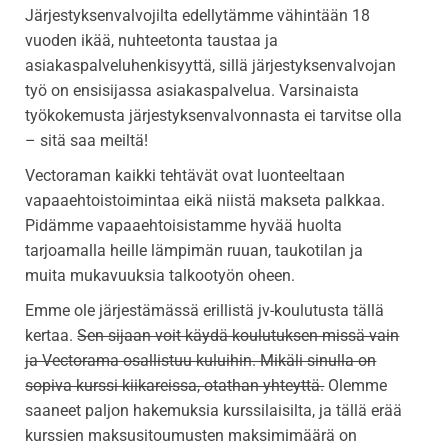
Järjestyksenvalvojilta edellytämme vähintään 18
vuoden ikää, nuhteetonta taustaa ja
asiakaspalveluhenkisyyttä, sillä järjestyksenvalvojan
työ on ensisijassa asiakaspalvelua. Varsinaista
työkokemusta järjestyksenvalvonnasta ei tarvitse olla
– sitä saa meiltä!
Vectoraman kaikki tehtävät ovat luonteeltaan
vapaaehtoistoimintaa eikä niistä makseta palkkaa.
Pidämme vapaaehtoisistamme hyvää huolta
tarjoamalla heille lämpimän ruuan, taukotilan ja
muita mukavuuksia talkootyön oheen.
Emme ole järjestämässä erillistä jv-koulutusta tällä
kertaa.
Sen sijaan voit käydä koulutuksen missä vain
ja Vectorama osallistuu kuluihin. Mikäli sinulla on
sopiva kurssi kiikareissa, otathan yhteyttä.
Olemme
saaneet paljon hakemuksia kurssilaisilta, ja tällä erää
kurssien maksusitoumusten maksimimäärä on