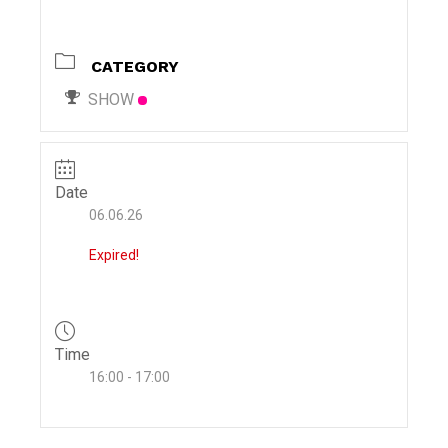
i
g
CATEGORY
a
t
SHOW
i
o
n
Date
06.06.26
Expired!
Time
16:00 - 17:00