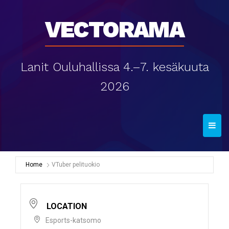
Vectorama
Lanit Ouluhallissa 4.–7. kesäkuuta
2026
T
o
g
g
Home
VTuber pelituokio
l
e
n
LOCATION
a
Esports-katsomo
v