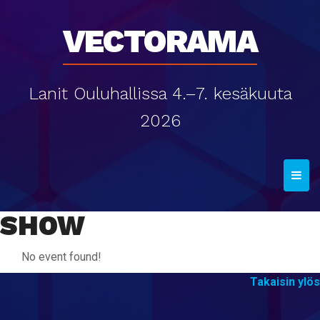
Vectorama
Lanit Ouluhallissa 4.–7. kesäkuuta
2026
T
o
g
SHOW
g
l
No event found!
e
Takaisin ylös
n
a
v