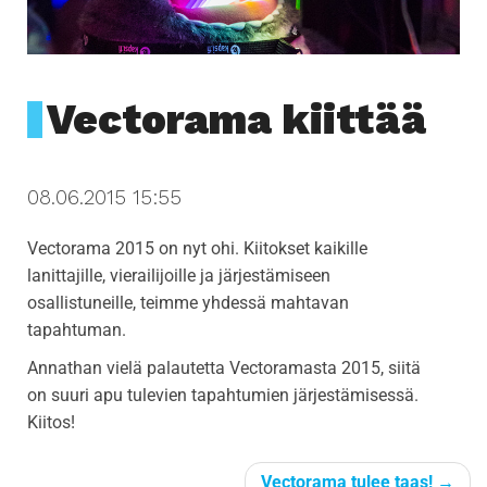
i
g
a
t
Vectorama kiittää
i
o
n
08.06.2015 15:55
Vectorama 2015 on nyt ohi. Kiitokset kaikille
lanittajille, vierailijoille ja järjestämiseen
osallistuneille, teimme yhdessä mahtavan
tapahtuman.
Annathan vielä palautetta Vectoramasta 2015, siitä
on suuri apu tulevien tapahtumien järjestämisessä.
Kiitos!
Vectorama tulee taas!
→