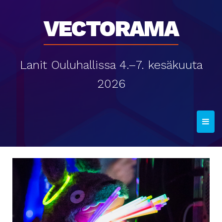
Vectorama
Lanit Ouluhallissa 4.–7. kesäkuuta
2026
T
o
g
g
l
e
n
a
v