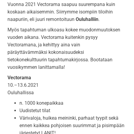
Vuonna 2021 Vectorama saapuu suurempana kuin
koskaan aikaisemmin. Siirrymme isompiin tiloihin
naapuriin, eli juuri remontoituun
Ouluhalliin
.
Myös tapahtuman ulkoasu kokee muodonmuutoksen
vuoden aikana. Vectorama kuitenkin pysyy
Vectoramana, ja kehittyy aina vain
päräyttävämmäksi kokonaisuudeksi
tietokonekulttuurin tapahtumakirjossa. Bootataan
vuosikymmen lanittamalla!
Vectorama
10.–13.6.2021
Ouluhallissa
n. 1000 konepaikkaa
Uudistetut tilat
Värivaloja, huikea meininki, parhaat tyypit sekä
ennen kaikkea pohjoisen suurimmat ja pisimpään
järjestetyt LANIT!