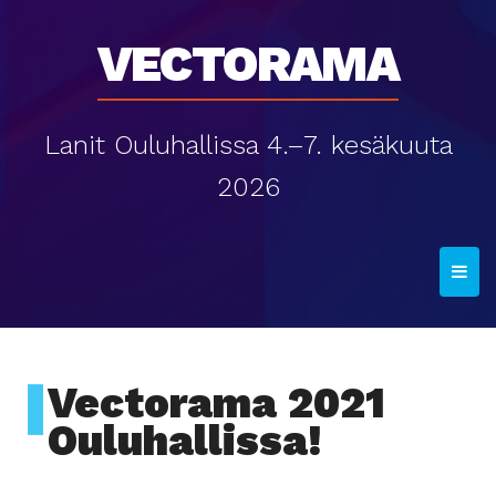
Vectorama
Lanit Ouluhallissa 4.–7. kesäkuuta
2026
T
o
g
g
l
Vectorama 2021
e
Ouluhallissa!
n
a
v