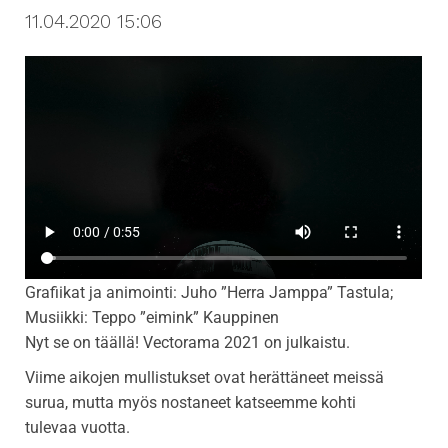
11.04.2020 15:06
i
g
a
t
i
o
n
Grafiikat ja animointi: Juho ”Herra Jamppa” Tastula;
Musiikki: Teppo ”eimink” Kauppinen
Nyt se on täällä! Vectorama 2021 on julkaistu.
Viime aikojen mullistukset ovat herättäneet meissä
surua, mutta myös nostaneet katseemme kohti
tulevaa vuotta.