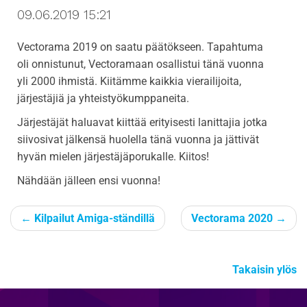
09.06.2019 15:21
i
g
Vectorama 2019 on saatu päätökseen. Tapahtuma
a
oli onnistunut, Vectoramaan osallistui tänä vuonna
t
yli 2000 ihmistä. Kiitämme kaikkia vierailijoita,
i
järjestäjiä ja yhteistyökumppaneita.
o
n
Järjestäjät haluavat kiittää erityisesti lanittajia jotka
siivosivat jälkensä huolella tänä vuonna ja jättivät
hyvän mielen järjestäjäporukalle. Kiitos!
Nähdään jälleen ensi vuonna!
←
Kilpailut Amiga-ständillä
Vectorama 2020
→
Takaisin ylös