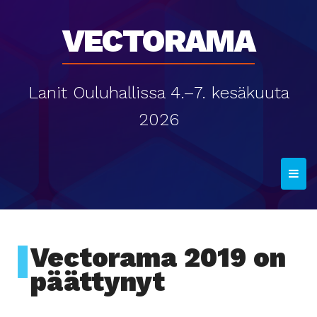
Vectorama
Lanit Ouluhallissa 4.–7. kesäkuuta
2026
T
o
g
g
l
Vectorama 2019 on
e
päättynyt
n
a
v