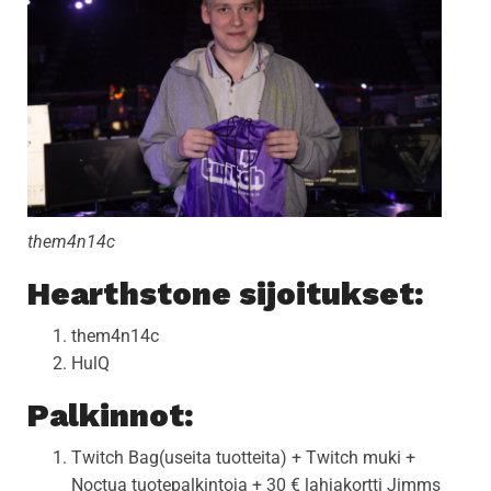
them4n14c
Hearthstone sijoitukset:
them4n14c
HulQ
Palkinnot:
Twitch Bag(useita tuotteita) + Twitch muki +
Noctua tuotepalkintoja + 30 € lahjakortti Jimms