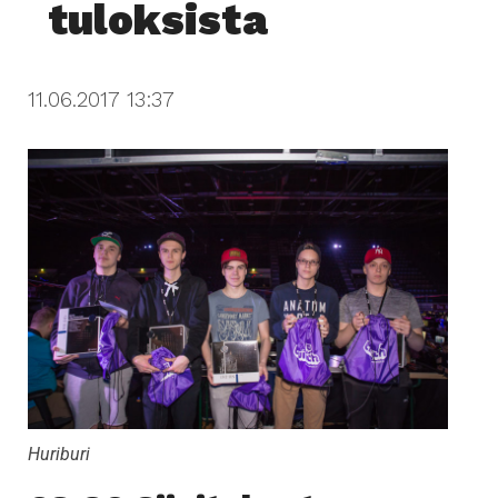
tuloksista
i
g
a
11.06.2017 13:37
t
i
o
n
Huriburi