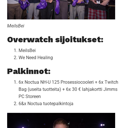
MeiIsBei
Overwatch sijoitukset:
MeilsBei
We Need Healing
Palkinnot:
6x Noctua NH-U 125 Prosessiocooleri + 6x Twitch
Bag (useita tuotteita) + 6x 30 € lahjakortti Jimms
PC Storeen
6&x Noctua tuotepalkintoja