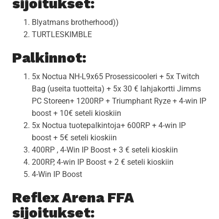
sijoitukset:
Blyatmans brotherhood))
TURTLESKIMBLE
Palkinnot:
5x Noctua NH-L9x65 Prosessicooleri + 5x Twitch
Bag (useita tuotteita) + 5x 30 € lahjakortti Jimms
PC Storeen+ 1200RP + Triumphant Ryze + 4-win IP
boost + 10€ seteli kioskiin
5x Noctua tuotepalkintoja+ 600RP + 4-win IP
boost + 5€ seteli kioskiin
400RP , 4-Win IP Boost + 3 € seteli kioskiin
200RP, 4-win IP Boost + 2 € seteli kioskiin
4-Win IP Boost
Reflex Arena FFA
sijoitukset: