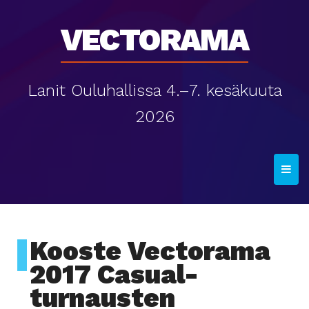
Vectorama
Lanit Ouluhallissa 4.–7. kesäkuuta
2026
T
o
g
g
l
Kooste Vectorama
e
2017 Casual-
n
turnausten
a
v