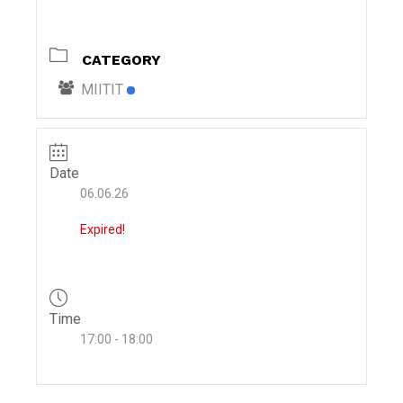
i
g
CATEGORY
a
t
MIITIT
i
o
n
Date
06.06.26
Expired!
Time
17:00 - 18:00