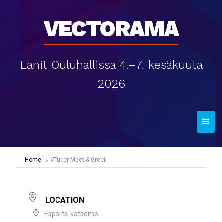
Vectorama
Lanit Ouluhallissa 4.–7. kesäkuuta
2026
T
o
g
g
Home
VTuber Meet & Greet
l
e
n
LOCATION
a
Esports-katsomo
v