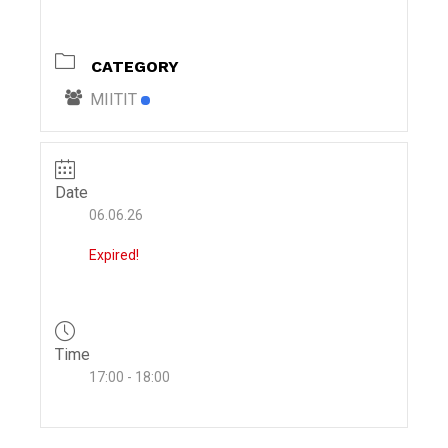
i
g
CATEGORY
a
t
MIITIT
i
o
n
Date
06.06.26
Expired!
Time
17:00 - 18:00