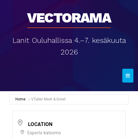
Vectorama
Lanit Ouluhallissa 4.–7. kesäkuuta
2026
T
o
g
g
Home
VTuber Meet & Greet
l
e
n
LOCATION
a
Esports-katsomo
v