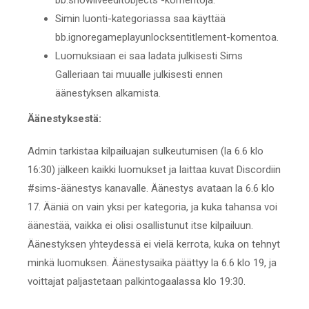
bb.showliveeditobjects -komentoja.
Simin luonti-kategoriassa saa käyttää
bb.ignoregameplayunlocksentitlement-komentoa.
Luomuksiaan ei saa ladata julkisesti Sims
Galleriaan tai muualle julkisesti ennen
äänestyksen alkamista.
Äänestyksestä:
Admin tarkistaa kilpailuajan sulkeutumisen (la 6.6 klo
16:30) jälkeen kaikki luomukset ja laittaa kuvat Discordiin
#sims-äänestys kanavalle. Äänestys avataan la 6.6 klo
17. Ääniä on vain yksi per kategoria, ja kuka tahansa voi
äänestää, vaikka ei olisi osallistunut itse kilpailuun.
Äänestyksen yhteydessä ei vielä kerrota, kuka on tehnyt
minkä luomuksen. Äänestysaika päättyy la 6.6 klo 19, ja
voittajat paljastetaan palkintogaalassa klo 19:30.