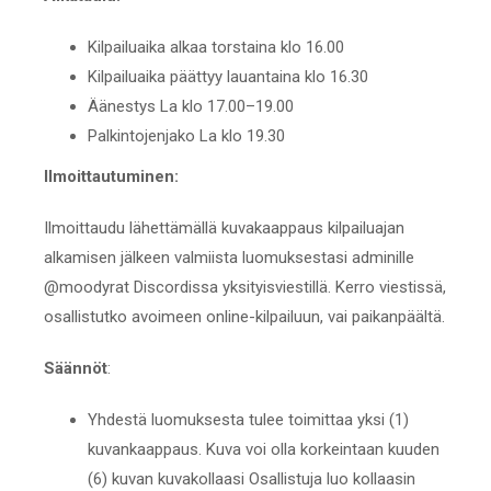
Kilpailuaika alkaa torstaina klo 16.00
Kilpailuaika päättyy lauantaina klo 16.30
Äänestys La klo 17.00–19.00
Palkintojenjako La klo 19.30
Ilmoittautuminen:
Ilmoittaudu lähettämällä kuvakaappaus kilpailuajan
alkamisen jälkeen valmiista luomuksestasi adminille
@moodyrat Discordissa yksityisviestillä. Kerro viestissä,
osallistutko avoimeen online-kilpailuun, vai paikanpäältä.
Säännöt
:
Yhdestä luomuksesta tulee toimittaa yksi (1)
kuvankaappaus. Kuva voi olla korkeintaan kuuden
(6) kuvan kuvakollaasi Osallistuja luo kollaasin