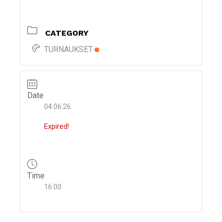
i
g
CATEGORY
a
t
TURNAUKSET
i
o
n
Date
04.06.26
Expired!
Time
16:00