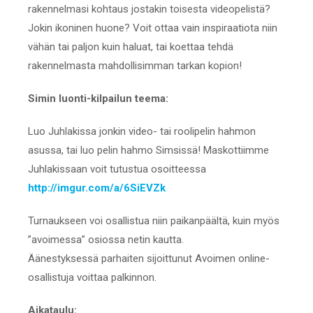
rakennelmasi kohtaus jostakin toisesta videopelistä?
Jokin ikoninen huone? Voit ottaa vain inspiraatiota niin
vähän tai paljon kuin haluat, tai koettaa tehdä
rakennelmasta mahdollisimman tarkan kopion!
Simin luonti-kilpailun teema:
Luo Juhlakissa jonkin video- tai roolipelin hahmon
asussa, tai luo pelin hahmo Simsissä! Maskottiimme
Juhlakissaan voit tutustua osoitteessa
http://imgur.com/a/6SiEVZk
Turnaukseen voi osallistua niin paikanpäältä, kuin myös
”avoimessa” osiossa netin kautta.
Äänestyksessä parhaiten sijoittunut Avoimen online-
osallistuja voittaa palkinnon.
Aikataulu: