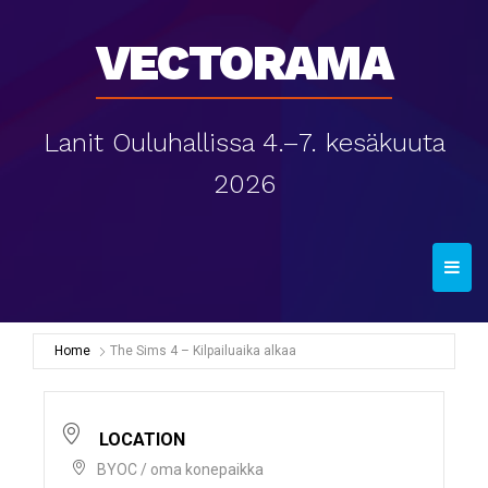
Vectorama
Lanit Ouluhallissa 4.–7. kesäkuuta
2026
T
o
g
g
Home
The Sims 4 – Kilpailuaika alkaa
l
e
n
LOCATION
a
BYOC / oma konepaikka
v