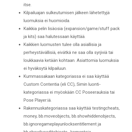
itse.
Kilpailuajan sulkeutumisen jälkeen lähetettyjä
luomuksia ei huomioida.
Kaikkia pelin lisäosia (expansion/game/stuff pack
ja kits) saa halutessaan käyttää.
Kaikkien luomusten tulee olla asiallisia ja
perheystävällisiä, eivätkä ne saa olla syrjiviä tai
loukkaavia ketään kohtaan. Asiattomia luomuksia
ei hyväksytä kilpailuun.
Kummassakaan kategoriassa ei saa käyttää
Custom Contentia (eli CC), Simin luonti-
kategoriassa ei myöskään CC Poseerauksia tai
Pose Player:iä.
Rakennuskategoriassa saa käyttää testingcheats,
money, bb.moveobjects, bb.showhiddenobjects,
bb.ignoregameplayunlocksentitlement ja