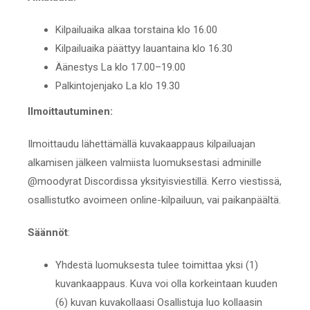
Kilpailuaika alkaa torstaina klo 16.00
Kilpailuaika päättyy lauantaina klo 16.30
Äänestys La klo 17.00–19.00
Palkintojenjako La klo 19.30
Ilmoittautuminen:
Ilmoittaudu lähettämällä kuvakaappaus kilpailuajan
alkamisen jälkeen valmiista luomuksestasi adminille
@moodyrat Discordissa yksityisviestillä. Kerro viestissä,
osallistutko avoimeen online-kilpailuun, vai paikanpäältä.
Säännöt
:
Yhdestä luomuksesta tulee toimittaa yksi (1)
kuvankaappaus. Kuva voi olla korkeintaan kuuden
(6) kuvan kuvakollaasi Osallistuja luo kollaasin