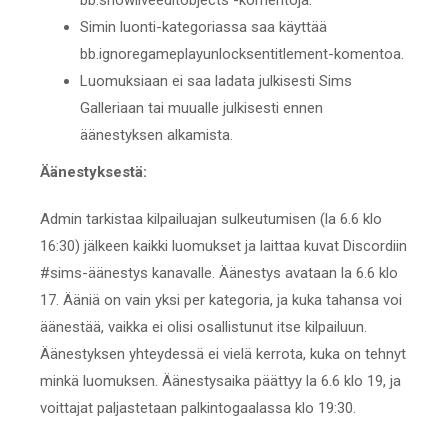
bb.showliveeditobjects -komentoja.
Simin luonti-kategoriassa saa käyttää
bb.ignoregameplayunlocksentitlement-komentoa.
Luomuksiaan ei saa ladata julkisesti Sims
Galleriaan tai muualle julkisesti ennen
äänestyksen alkamista.
Äänestyksestä:
Admin tarkistaa kilpailuajan sulkeutumisen (la 6.6 klo
16:30) jälkeen kaikki luomukset ja laittaa kuvat Discordiin
#sims-äänestys kanavalle. Äänestys avataan la 6.6 klo
17. Ääniä on vain yksi per kategoria, ja kuka tahansa voi
äänestää, vaikka ei olisi osallistunut itse kilpailuun.
Äänestyksen yhteydessä ei vielä kerrota, kuka on tehnyt
minkä luomuksen. Äänestysaika päättyy la 6.6 klo 19, ja
voittajat paljastetaan palkintogaalassa klo 19:30.