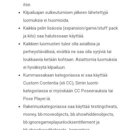
itse.
Kilpailuajan sulkeutumisen jälkeen lähetettyjä
luomuksia ei huomioida.
Kaikkia pelin lisäosia (expansion/game/stuff pack
ja kits) saa halutessaan käyttää.
Kaikkien luomusten tulee olla asiallisia ja
perheystävällisiä, eivätkä ne saa olla syrjiviä tai
loukkaavia ketään kohtaan. Asiattomia luomuksia
ei hyväksytä kilpailuun.
Kummassakaan kategoriassa ei saa käyttää
Custom Contentia (eli CC), Simin luonti-
kategoriassa ei myöskään CC Poseerauksia tai
Pose Player:iä.
Rakennuskategoriassa saa käyttää testingcheats,
money, bb.moveobjects, bb.showhiddenobjects,
bb.ignoregameplayunlocksentitlement ja