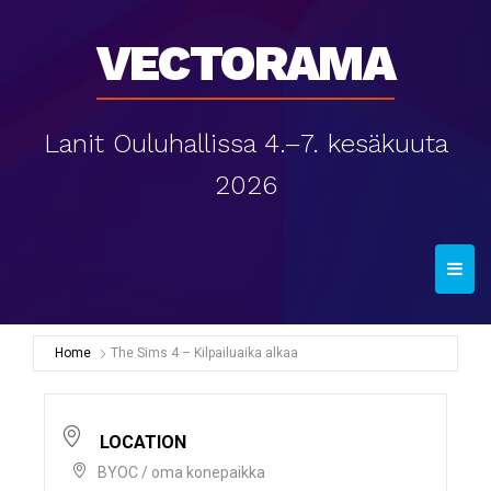
Vectorama
Lanit Ouluhallissa 4.–7. kesäkuuta
2026
T
o
g
g
Home
The Sims 4 – Kilpailuaika alkaa
l
e
n
LOCATION
a
BYOC / oma konepaikka
v