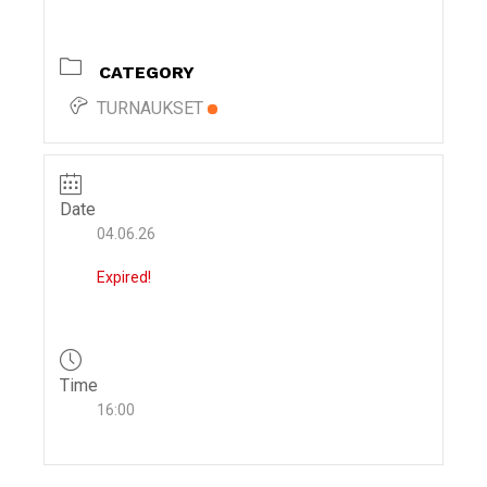
i
g
CATEGORY
a
t
TURNAUKSET
i
o
n
Date
04.06.26
Expired!
Time
16:00