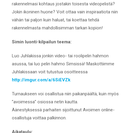
rakennelmasi kohtaus jostakin toisesta videopelistä?
Jokin ikoninen huone? Voit ottaa vain inspiraatiota niin
vähän tai paljon kuin haluat, tai koettaa tehdä
rakennelmasta mahdollisimman tarkan kopion!
Simin luonti-kilpailun teema:
Luo Juhlakissa jonkin video- tai roolipelin hahmon
asussa, tai luo pelin hahmo Simsissä! Maskottiimme
Juhlakissaan voit tutustua osoitteessa
http://imgur.com/a/6SiEVZk
Turnaukseen voi osallistua niin paikanpäältä, kuin myös
”avoimessa” osiossa netin kautta.
Äänestyksessä parhaiten sijoittunut Avoimen online-
osallistuja voittaa palkinnon.
Aikataulu: