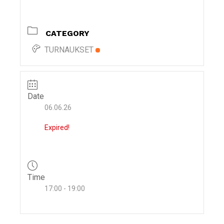
i
g
CATEGORY
a
t
TURNAUKSET
i
o
n
Date
06.06.26
Expired!
Time
17:00 - 19:00