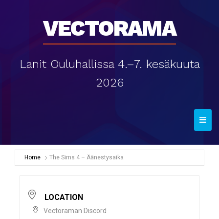
Vectorama
Lanit Ouluhallissa 4.–7. kesäkuuta
2026
T
o
g
g
Home
The Sims 4 – Äänestysaika
l
e
n
LOCATION
a
Vectoraman Discord
v