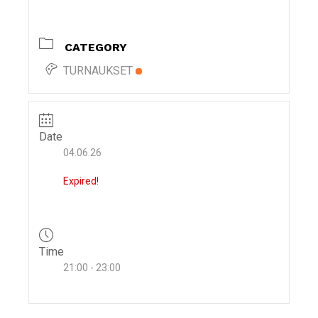
i
g
CATEGORY
a
t
TURNAUKSET
i
o
n
Date
04.06.26
Expired!
Time
21:00 - 23:00