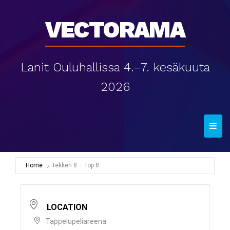
Vectorama
Lanit Ouluhallissa 4.–7. kesäkuuta
2026
T
o
g
g
Home
Tekken 8 – Top 8
l
e
n
LOCATION
a
Tappelupeliareena
v