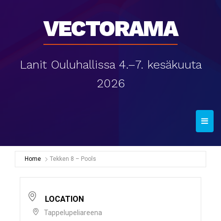
Vectorama
Lanit Ouluhallissa 4.–7. kesäkuuta
2026
T
o
g
g
Home
Tekken 8 – Pools
l
e
n
LOCATION
a
Tappelupeliareena
v