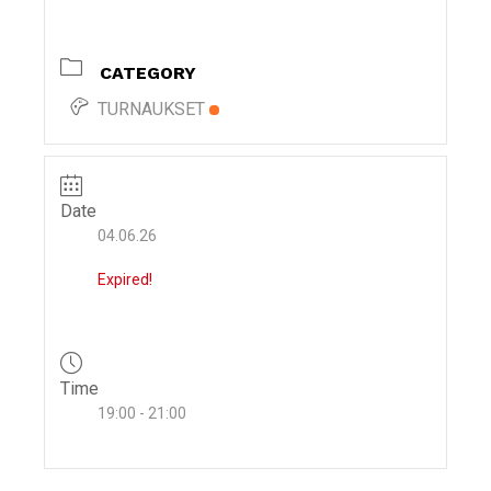
i
g
CATEGORY
a
t
TURNAUKSET
i
o
n
Date
04.06.26
Expired!
Time
19:00 - 21:00