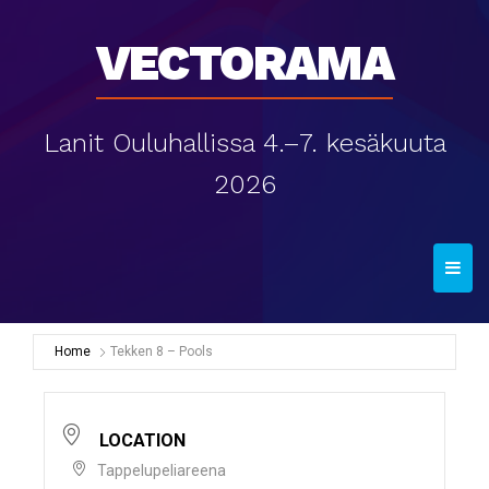
Vectorama
Lanit Ouluhallissa 4.–7. kesäkuuta
2026
T
o
g
g
Home
Tekken 8 – Pools
l
e
n
LOCATION
a
Tappelupeliareena
v