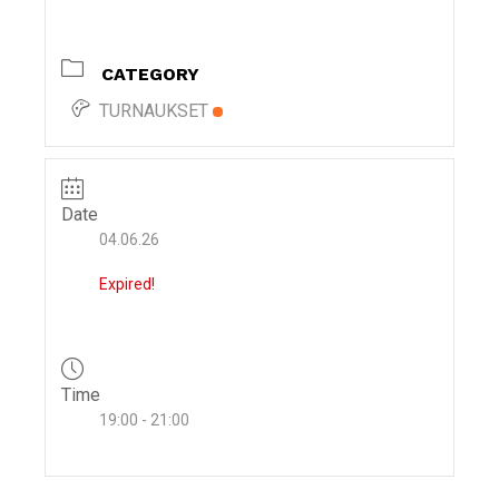
i
g
CATEGORY
a
t
TURNAUKSET
i
o
n
Date
04.06.26
Expired!
Time
19:00 - 21:00