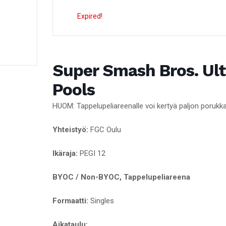
Expired!
Super Smash Bros. Ul
Pools
HUOM: Tappelupeliareenalle voi kertyä paljon porukk
Yhteistyö:
FGC Oulu
Ikäraja:
PEGI 12
BYOC / Non-BYOC, Tappelupeliareena
Formaatti:
Singles
Aikataulu: