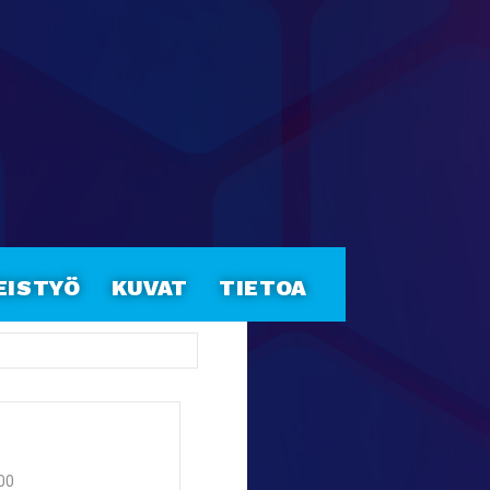
eistyö
Kuvat
Tietoa
:00