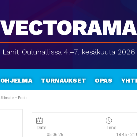
Vectorama
Lanit Ouluhallissa 4.–7. kesäkuuta 2026
Ohjelma
Turnaukset
Opas
Yht
Ultimate – Pools
Date
Time
a
05.06.26
18:45 - 21