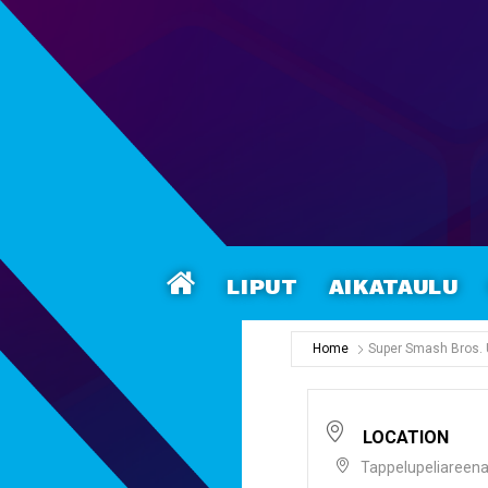
Liput
Aikataulu
Home
Super Smash Bros. 
LOCATION
Tappelupeliareen