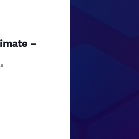
timate –
aa