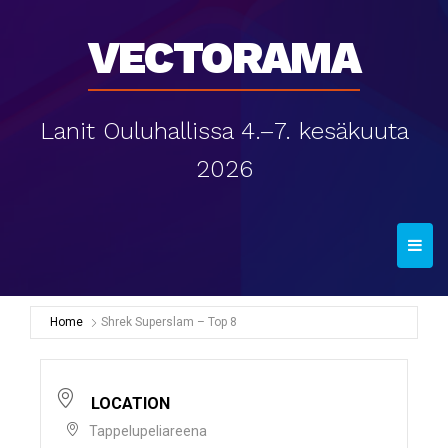
Vectorama
Lanit Ouluhallissa 4.–7. kesäkuuta
2026
T
o
g
g
Home
Shrek Superslam – Top 8
l
e
n
LOCATION
a
Tappelupeliareena
v