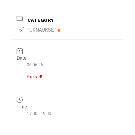
i
g
CATEGORY
a
t
TURNAUKSET
i
o
n
Date
06.06.26
Expired!
Time
17:00 - 19:00