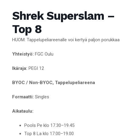
Shrek Superslam –
Top 8
HUOM: Tappelupeliareenalle voi kertyä paljon porukkaa
Yhteistyö:
FGC Oulu
Ikäraja:
PEGI 12
BYOC / Non-BYOC, Tappelupeliareena
Formaatti:
Singles
Aikataulu:
Pools Pe klo 17.30–19.45
Top 8 La klo 17.00–19.00