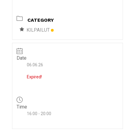
i
g
CATEGORY
a
t
KILPAILUT
i
o
n
Date
06.06.26
Expired!
Time
16:00 - 20:00