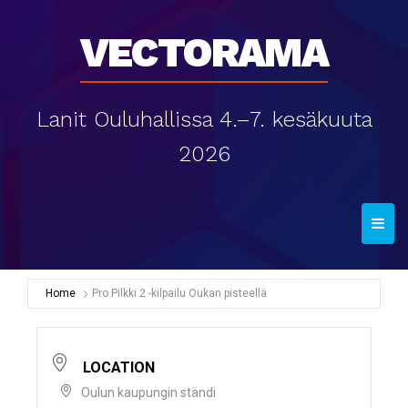
Vectorama
Lanit Ouluhallissa 4.–7. kesäkuuta
2026
T
o
g
g
Home
Pro Pilkki 2 -kilpailu Oukan pisteellä
l
e
n
LOCATION
a
Oulun kaupungin ständi
v