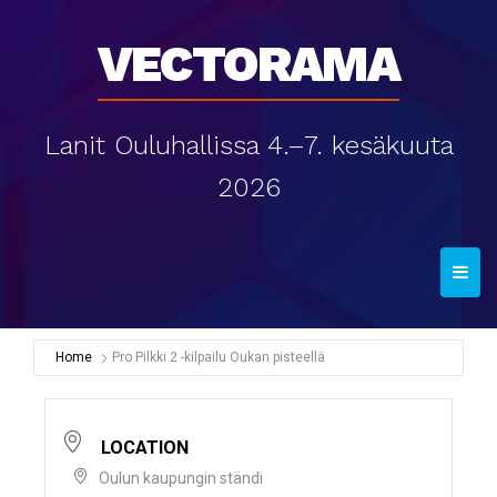
Vectorama
Lanit Ouluhallissa 4.–7. kesäkuuta
2026
T
o
g
g
Home
Pro Pilkki 2 -kilpailu Oukan pisteellä
l
e
n
LOCATION
a
Oulun kaupungin ständi
v