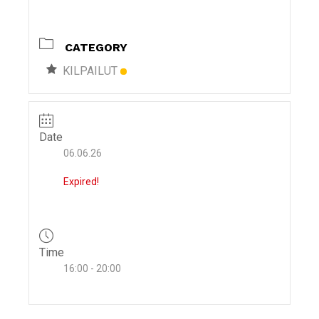
i
g
CATEGORY
a
t
KILPAILUT
i
o
n
Date
06.06.26
Expired!
Time
16:00 - 20:00