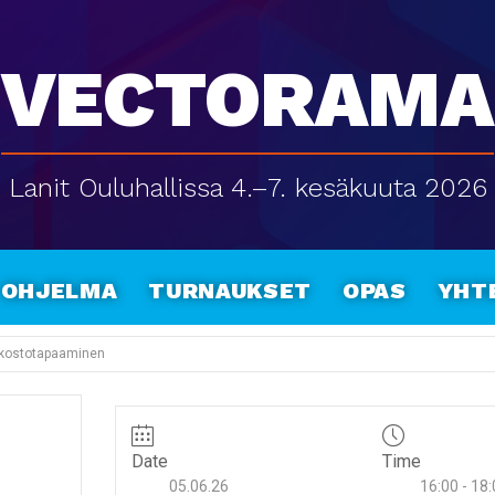
Vectorama
Lanit Ouluhallissa 4.–7. kesäkuuta 2026
Ohjelma
Turnaukset
Opas
Yht
erkostotapaaminen
Date
Time
05.06.26
16:00 - 18