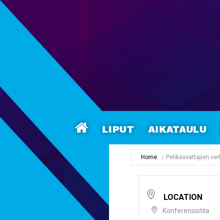
Liput
Aikataulu
Home
Pelikasvattajien v
LOCATION
Konferenssitila