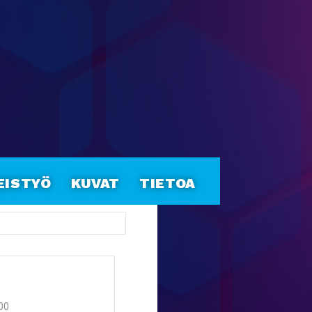
eistyö
Kuvat
Tietoa
:00