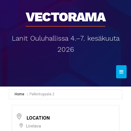
Vectorama
Lanit Ouluhallissa 4.–7. kesäkuuta
2026
T
o
g
g
Home
Palkintogaala 2
l
e
n
LOCATION
a
Livelava
v