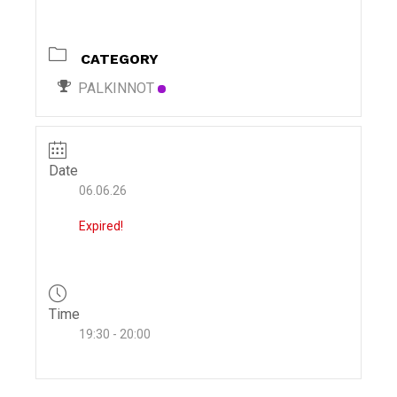
i
g
CATEGORY
a
t
PALKINNOT
i
o
n
Date
06.06.26
Expired!
Time
19:30 - 20:00