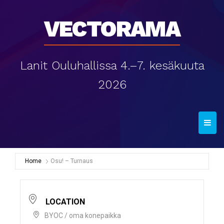
Vectorama
Lanit Ouluhallissa 4.–7. kesäkuuta
2026
T
o
g
g
Home
Osu! – Turnaus
l
e
n
LOCATION
a
BYOC / oma konepaikka
v