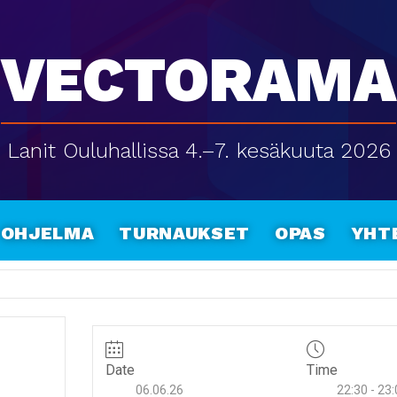
Vectorama
Lanit Ouluhallissa 4.–7. kesäkuuta 2026
Ohjelma
Turnaukset
Opas
Yht
Date
Time
06.06.26
22:30 - 23