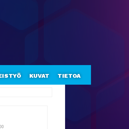
eistyö
Kuvat
Tietoa
:00