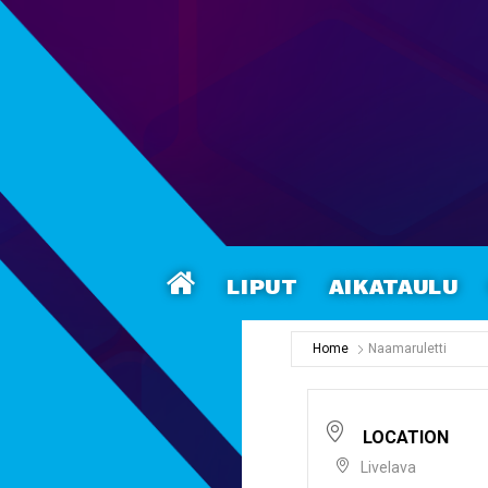
Liput
Aikataulu
Home
Naamaruletti
LOCATION
Livelava