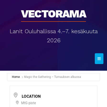
Vectorama
Lanit Ouluhallissa 4.–7. kesäkuuta
2026
T
o
g
g
Home
Magic the Gathering – Turnauksen alkuosa
l
e
n
LOCATION
a
MtG-piste
v