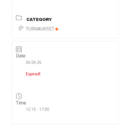
i
g
CATEGORY
a
t
TURNAUKSET
i
o
n
Date
06.06.26
Expired!
Time
12:15 - 17:00