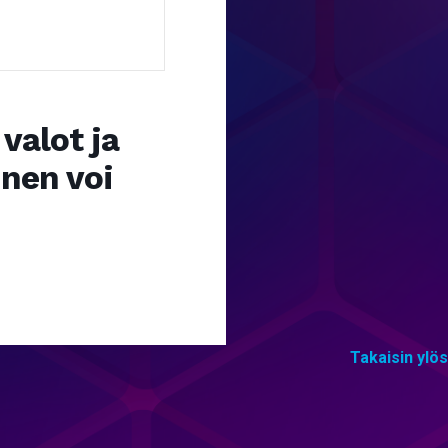
valot ja
nen voi
Takaisin ylös