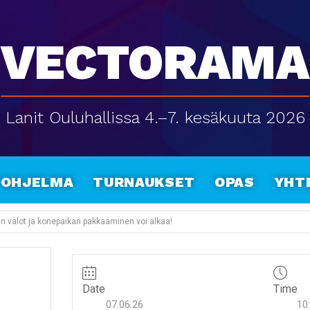
Vectorama
Lanit Ouluhallissa 4.–7. kesäkuuta 2026
Ohjelma
Turnaukset
Opas
Yht
ään valot ja konepaikan pakkaaminen voi alkaa!
Date
Time
07.06.26
10