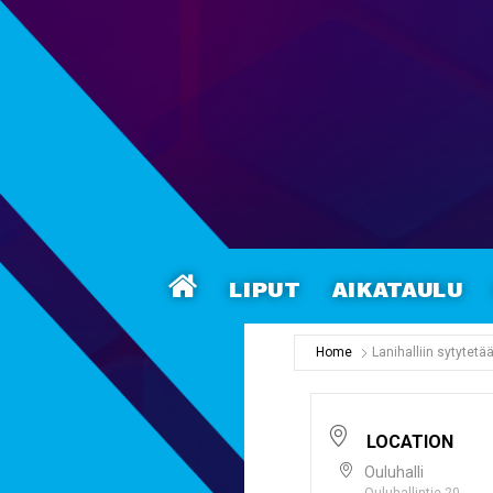
Liput
Aikataulu
Home
Lanihalliin sytytet
LOCATION
Ouluhalli