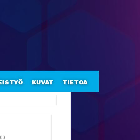
eistyö
Kuvat
Tietoa
:00