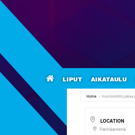
Liput
Aikataulu
Home
Insinööriliitto jakaa
LOCATION
Pärinäareena