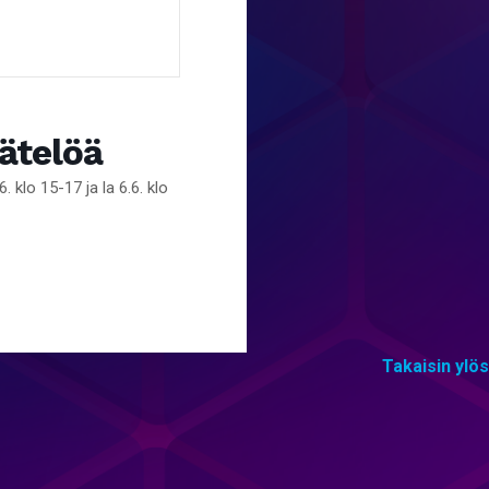
äätelöä
lo 15-17 ja la 6.6. klo
Takaisin ylös