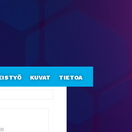
eistyö
Kuvat
Tietoa
:00