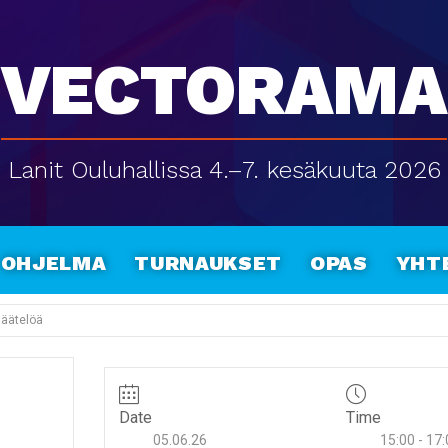
Vectorama
Lanit Ouluhallissa 4.–7. kesäkuuta 2026
Ohjelma
Turnaukset
Opas
Yht
 jäätelöä
Date
Time
05.06.26
15:00 - 17