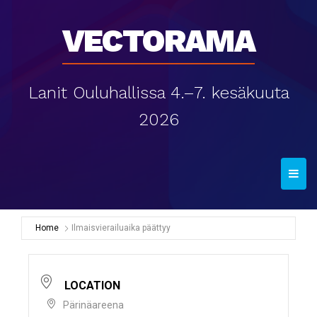
Vectorama
Lanit Ouluhallissa 4.–7. kesäkuuta
2026
T
o
g
g
Home
Ilmaisvierailuaika päättyy
l
e
n
LOCATION
a
Pärinäareena
v