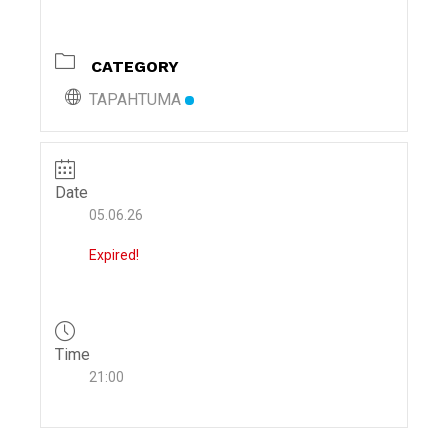
i
g
CATEGORY
a
t
TAPAHTUMA
i
o
n
Date
05.06.26
Expired!
Time
21:00