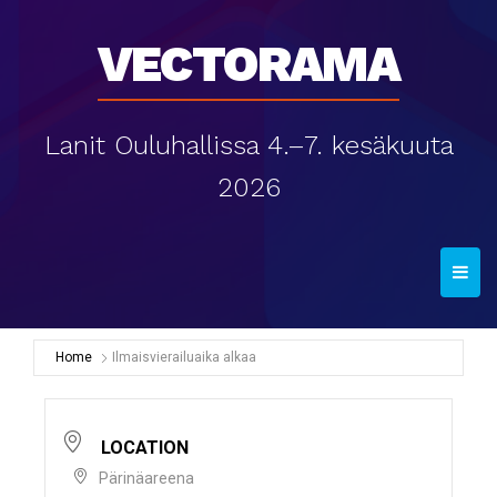
Vectorama
Lanit Ouluhallissa 4.–7. kesäkuuta
2026
T
o
g
g
Home
Ilmaisvierailuaika alkaa
l
e
n
LOCATION
a
Pärinäareena
v