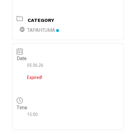
i
g
CATEGORY
a
t
TAPAHTUMA
i
o
n
Date
05.06.26
Expired!
Time
15:00