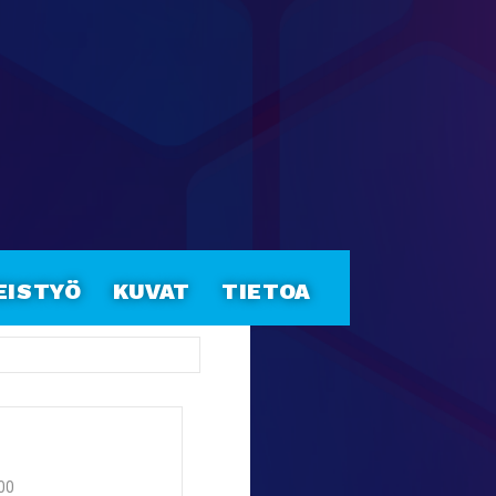
eistyö
Kuvat
Tietoa
:00