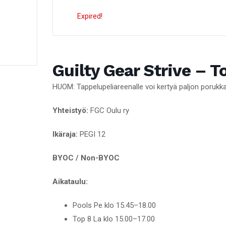
Expired!
Guilty Gear Strive – T
HUOM: Tappelupeliareenalle voi kertyä paljon porukk
Yhteistyö:
FGC Oulu ry
Ikäraja:
PEGI 12
BYOC / Non-BYOC
Aikataulu:
Pools Pe klo 15.45–18.00
Top 8 La klo 15.00–17.00