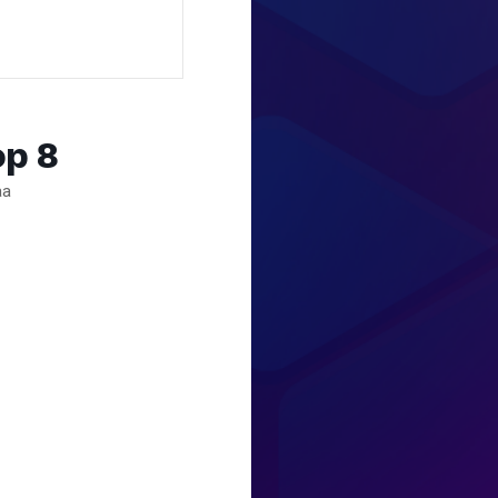
op 8
aa