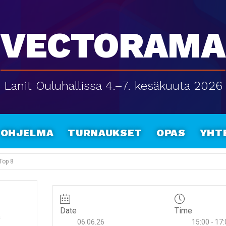
Vectorama
Lanit Ouluhallissa 4.–7. kesäkuuta 2026
Ohjelma
Turnaukset
Opas
Yht
 Top 8
Date
Time
a
06.06.26
15:00 - 17