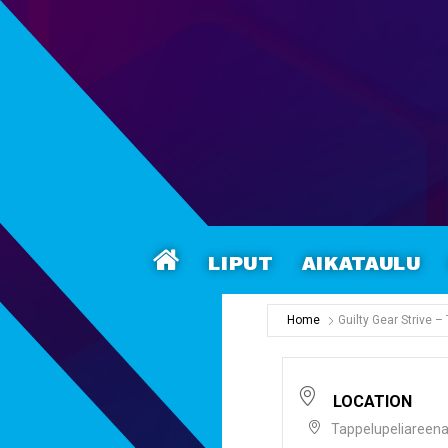
Liput
Aikataulu
Home
Guilty Gear Strive –
LOCATION
Tappelupeliareen