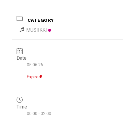
i
g
CATEGORY
a
t
MUSIIKKI
i
o
n
Date
05.06.26
Expired!
Time
00:00 - 02:00