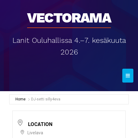
Vectorama
Lanit Ouluhallissa 4.–7. kesäkuuta
2026
T
o
g
g
Home
DJ-setti silly4eva
l
e
n
LOCATION
a
Livelava
v