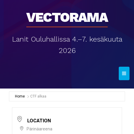
Vectorama
Lanit Ouluhallissa 4.–7. kesäkuuta
2026
T
o
g
g
Home
CTF alkaa
l
e
n
LOCATION
a
Pärinäareena
v