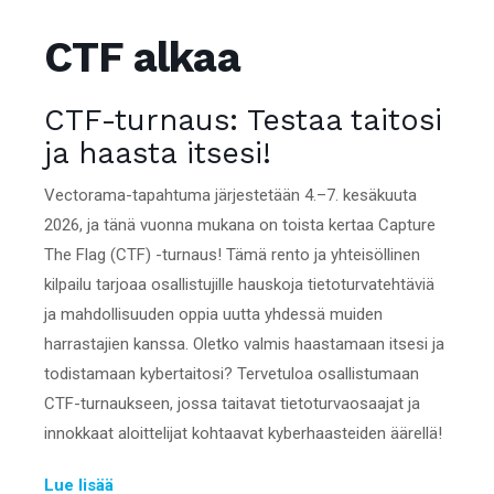
CTF alkaa
CTF-turnaus: Testaa taitosi
ja haasta itsesi!
Vectorama-tapahtuma järjestetään 4.–7. kesäkuuta
2026, ja tänä vuonna mukana on toista kertaa Capture
The Flag (CTF) -turnaus! Tämä rento ja yhteisöllinen
kilpailu tarjoaa osallistujille hauskoja tietoturvatehtäviä
ja mahdollisuuden oppia uutta yhdessä muiden
harrastajien kanssa. Oletko valmis haastamaan itsesi ja
todistamaan kybertaitosi? Tervetuloa osallistumaan
CTF-turnaukseen, jossa taitavat tietoturvaosaajat ja
innokkaat aloittelijat kohtaavat kyberhaasteiden äärellä!
Lue lisää