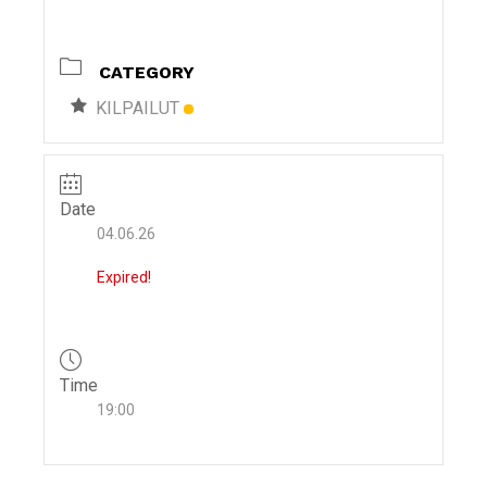
i
g
CATEGORY
a
t
KILPAILUT
i
o
n
Date
04.06.26
Expired!
Time
19:00