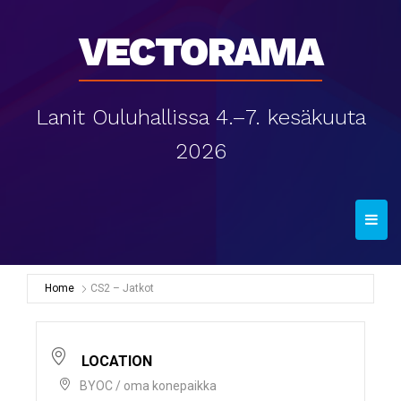
Vectorama
Lanit Ouluhallissa 4.–7. kesäkuuta
2026
T
o
g
g
Home
CS2 – Jatkot
l
e
n
LOCATION
a
BYOC / oma konepaikka
v