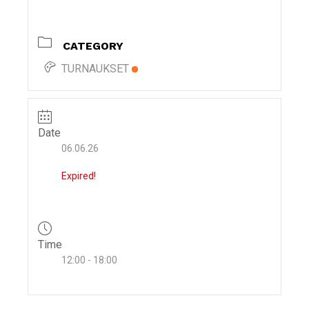
i
g
CATEGORY
a
t
TURNAUKSET
i
o
n
Date
06.06.26
Expired!
Time
12:00 - 18:00