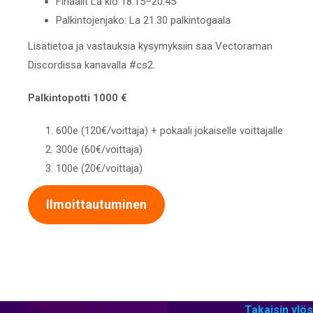
Finaalit La klo 18.15–20.45
Palkintojenjako: La 21.30 palkintogaala
Lisätietoa ja vastauksia kysymyksiin saa Vectoraman
Discordissa kanavalla #cs2.
Palkintopotti 1000 €
600e (120€/voittaja) + pokaali jokaiselle voittajalle
300e (60€/voittaja)
100e (20€/voittaja)
Ilmoittautuminen
Takaisin ylös