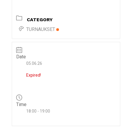
i
g
CATEGORY
a
t
TURNAUKSET
i
o
n
Date
05.06.26
Expired!
Time
18:00 - 19:00