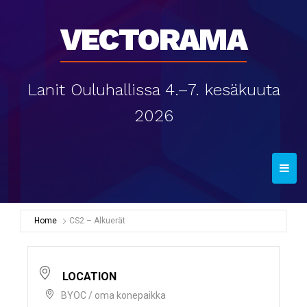
Vectorama
Lanit Ouluhallissa 4.–7. kesäkuuta
2026
T
o
g
g
Home
CS2 – Alkuerät
l
e
n
LOCATION
a
BYOC / oma konepaikka
v