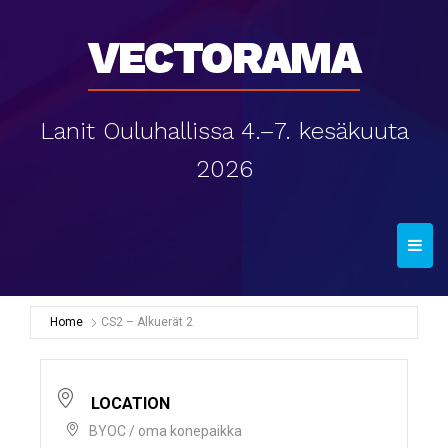
Vectorama
Lanit Ouluhallissa 4.–7. kesäkuuta
2026
T
o
g
g
Home
CS2 – Alkuerät 2
l
e
n
LOCATION
a
BYOC / oma konepaikka
v