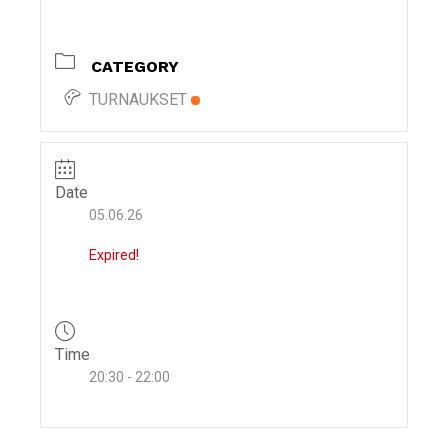
i
g
CATEGORY
a
t
TURNAUKSET
i
o
n
Date
05.06.26
Expired!
Time
20:30 - 22:00