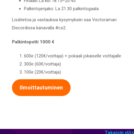
Finaalit La klo 18.15–20.45
Palkintojenjako: La 21.30 palkintogaala
Lisätietoa ja vastauksia kysymyksiin saa Vectoraman
Discordissa kanavalla #cs2.
Palkintopotti 1000 €
600e (120€/voittaja) + pokaali jokaiselle voittajalle
300e (60€/voittaja)
100e (20€/voittaja)
Ilmoittautuminen
Takaisin ylös