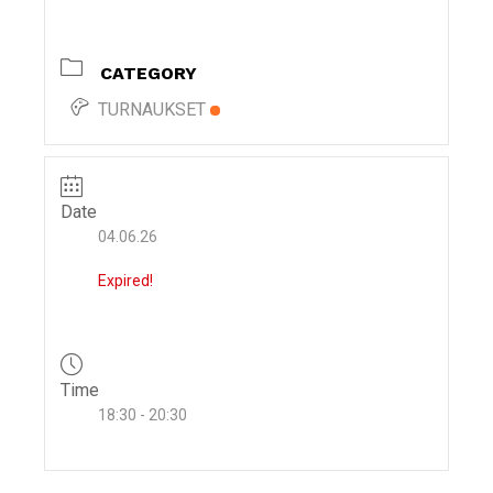
i
g
CATEGORY
a
t
TURNAUKSET
i
o
n
Date
04.06.26
Expired!
Time
18:30 - 20:30