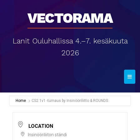
Vectorama
Lanit Ouluhallissa 4.–7. kesäkuuta
2026
T
o
g
g
Home
CS2 1v1 -turnaus by Insinööriliitto & ROUNDS
l
e
n
LOCATION
a
Insinööriliiton ständi
v